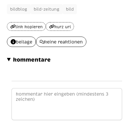
bildblog
bild-zeitung
bild
link kopieren
kurz url
beilage
keine reaktionen
kommentare