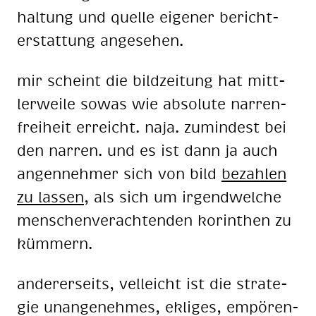
hal­tung und quel­le ei­ge­ner be­richt­
erstat­tung an­ge­se­hen.
mir scheint die bild­zei­tung hat mitt­
ler­wei­le so­was wie ab­so­lu­te nar­ren­
frei­heit er­reicht. naja. zu­min­dest bei
den nar­ren. und es ist dann ja auch
an­gen­neh­mer sich von bild
be­zah­len
zu las­sen
, als sich um ir­gend­wel­che
men­schen­ver­ach­ten­den ko­rin­then zu
küm­mern.
an­de­rer­seits, vel­leicht ist die stra­te­
gie un­an­ge­neh­mes, ek­li­ges, em­pö­ren­