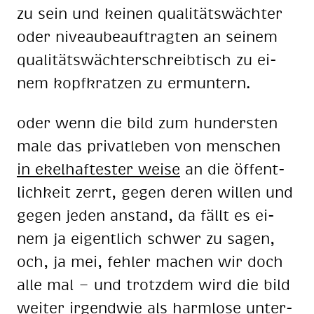
zu sein und kei­nen qua­li­täts­wäch­ter
oder ni­veau­be­auf­trag­ten an sei­nem
qua­li­täts­wäch­ter­schreib­tisch zu ei­
nem kopf­krat­zen zu er­mun­tern.
oder wenn die bild zum hun­ders­ten
male das pri­vat­le­ben von men­schen
in ekel­haf­tes­ter wei­se
an die öf­fent­
lich­keit zerrt, ge­gen de­ren wil­len und
ge­gen je­den an­stand, da fällt es ei­
nem ja ei­gent­lich schwer zu sa­gen,
och, ja mei, feh­ler ma­chen wir doch
alle mal — und trotz­dem wird die bild
wei­ter ir­gend­wie als harm­lo­se un­ter­