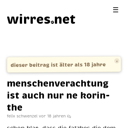
☰
wirres
net
×
dieser beitrag ist älter als 18 jahre
men­schen­ver­ach­tung
ist auch nur ne ko­rin­
the
felix schwenzel
vor 18 jahren
schon klar, dass die fatz­kes die dem