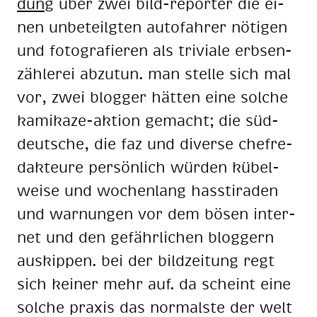
dung
über zwei bild-re­por­ter die ei­
nen un­be­teilg­ten au­to­fah­rer nö­ti­gen
und fo­to­gra­fie­ren als tri­via­le erb­sen­
zäh­le­rei ab­zu­tun. man stel­le sich mal
vor, zwei blog­ger hät­ten eine sol­che
ka­mi­ka­ze-ak­ti­on ge­macht; die süd­
deut­sche, die faz und di­ver­se chef­re­
dak­teu­re per­sön­lich wür­den kü­bel­
wei­se und wo­chen­lang hass­ti­ra­den
und war­nun­gen vor dem bö­sen in­ter­
net und den ge­fähr­li­chen blog­gern
aus­kip­pen. bei der bild­zei­tung regt
sich kei­ner mehr auf. da scheint eine
sol­che pra­xis das nor­mals­te der welt