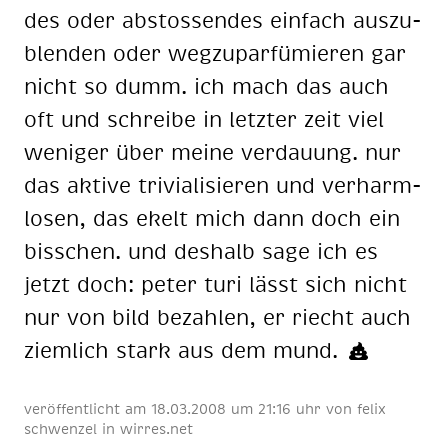
des oder ab­stos­sen­des ein­fach aus­zu­
blen­den oder weg­zu­par­fü­mie­ren gar
nicht so dumm. ich mach das auch
oft und schrei­be in letz­ter zeit viel
we­ni­ger über mei­ne ver­dau­ung. nur
das ak­ti­ve tri­via­li­sie­ren und ver­harm­
lo­sen, das ekelt mich dann doch ein
biss­chen. und des­halb sage ich es
jetzt doch: pe­ter turi lässt sich nicht
nur von bild be­zah­len, er riecht auch
ziem­lich stark aus dem mund.
veröffentlicht am
18
.
03
.
2008
um 21:16 uhr
von
felix
schwenzel
in
wirres.net