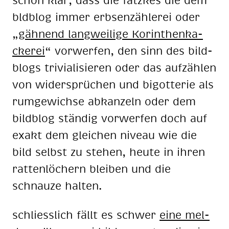
bld­blog im­mer erb­sen­zäh­le­rei oder
„
gäh­nend lang­wei­li­ge Ko­rin­then­ka­
cke­rei
“ vor­wer­fen, den sinn des bild­
blogs tri­via­li­sie­ren oder das auf­zäh­len
von wi­der­sprü­chen und bi­got­te­rie als
rum­ge­wich­se ab­kan­zeln oder dem
bild­blog stän­dig vor­wer­fen doch auf
ex­akt dem glei­chen ni­veau wie die
bild selbst zu ste­hen, heu­te in ih­ren
rat­ten­lö­chern blei­ben und die
schnau­ze hal­ten.
schliess­lich fällt es schwer
eine mel­