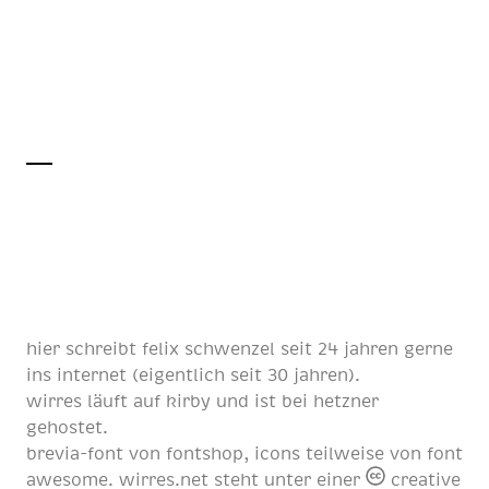
hier schreibt
felix schwenzel
seit
24 jahren
gerne
ins internet (eigentlich
seit 30 jahren
).
wirres läuft auf
kirby
und ist bei
hetzner
gehostet.
brevia-font von
fontshop
, icons teilweise von
font
awesome
. wirres.net steht unter einer
creative