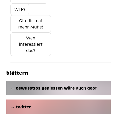
WTF?
Gib dir mal
mehr Mühe!
Wen
interessiert
das?
blättern
← bewusstlos geniessen wäre auch doof
→ twitter