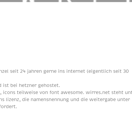
nzel
seit
24 jahren
gerne ins internet (eigentlich
seit 30
 ist bei
hetzner
gehostet.
p
, icons teilweise von
font awesome
. wirres.net steht un
s lizenz
, die namensnennung und die weitergabe unter
fordert.