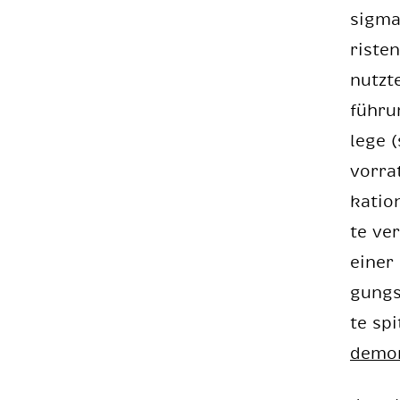
sig­ma
ris­te
nutz­t
füh­ru
le­ge 
vor­ra
ka­ti­
te ver
ei­ner
gungs­
te spi
de­mon