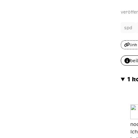
veröffe
spd
link
bei
1 
no
Ich