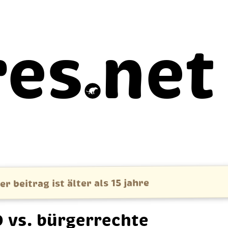
res
net
er beitrag ist älter als 15 jahre
 vs. bür­ger­rech­te