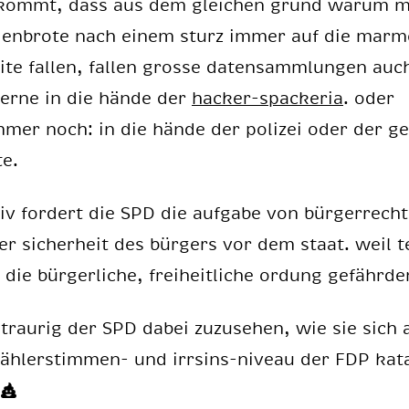
kommt, dass aus dem glei­chen grund war­um 
den­bro­te nach ei­nem sturz im­mer auf die mar­me
i­te fal­len, fal­len gros­se da­ten­samm­lun­gen au
er­ne in die hän­de der
ha­cker-spa­cke­ria
. oder
­mer noch: in die hän­de der po­li­zei oder der g
te.
­tiv for­dert die SPD die auf­ga­be von bür­ger­rech­
r si­cher­heit des bür­gers vor dem staat. weil te
 die bür­ger­li­che, frei­heit­li­che or­dung ge­fähr­de
 trau­rig der SPD da­bei zu­zu­se­hen, wie sie sich 
h­ler­stim­men- und irr­sins-ni­veau der FDP ka­ta