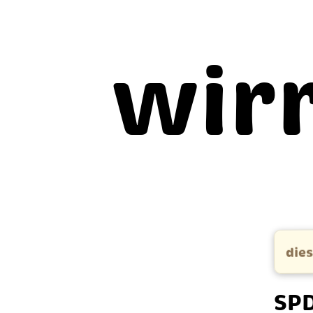
wir
dies
SPD