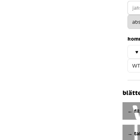
kom
♥
WT
blätt
← fil
→ ta