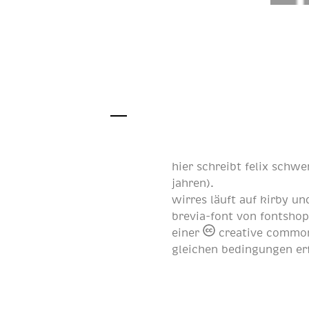
hier schreibt
felix schwe
jahren
).
wirres läuft auf
kirby
und
brevia-font von
fontsho
einer
creative common
gleichen bedingungen er