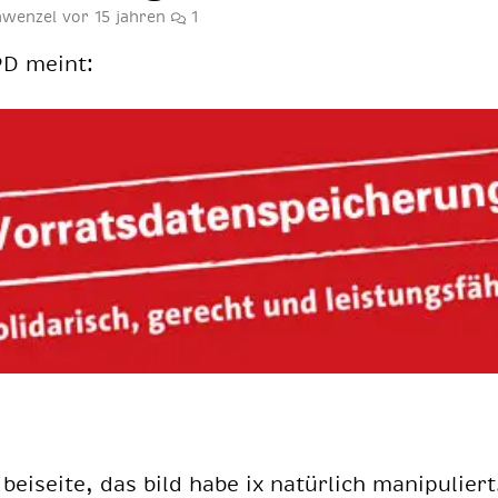
chwenzel
vor 15 jahren
1
PD meint:
bei­sei­te, das bild habe ix na­tür­lich ma­ni­pu­lier