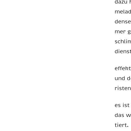
dazu 
me­la­
den­se
mer g
schlim
diens­
ef­fek
und de
ris­ten
es ist
das wä
tiert.