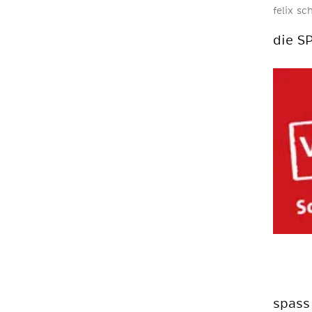
felix s
die S
spass 