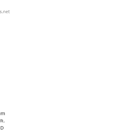
s.net
aum
k.
PD