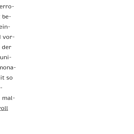
er­ro­
t be­
 ein­
d vor­
i der
u­ni­
 mo­na­
it so
e­
n mal­
voll