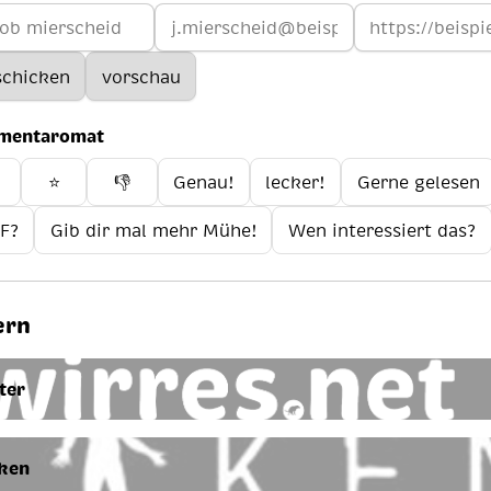
mentaromat
️
⭐
👎
Genau!
lecker!
Gerne gelesen
F?
Gib dir mal mehr Mühe!
Wen interessiert das?
ern
ter
ken