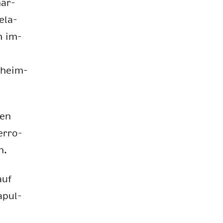
mar­
­la­
ch im­
e­heim­
ten
r­ro­
n.
auf
­pul­