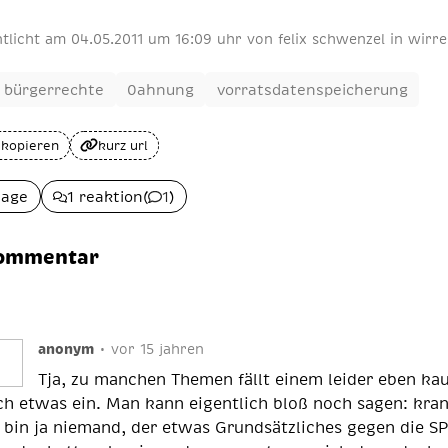
ntlicht am
04
.
05
.
2011
um 16:09 uhr
von
felix schwenzel
in
wirre
bürgerrechte
0ahnung
vorratsdatenspeicherung
 kopieren
kurz url
lage
1 reaktion
(
1
)
kommentar
anonym
•
vor 15 jahren
Tja, zu manchen Themen fällt einem leider eben k
ch etwas ein. Man kann eigentlich bloß noch sagen: kran
 bin ja niemand, der etwas Grundsätzliches gegen die S