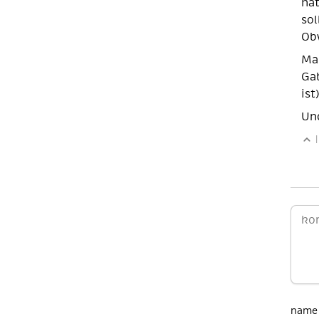
ha
sol
Ob
Ma
Gab
ist
Und
|
name 