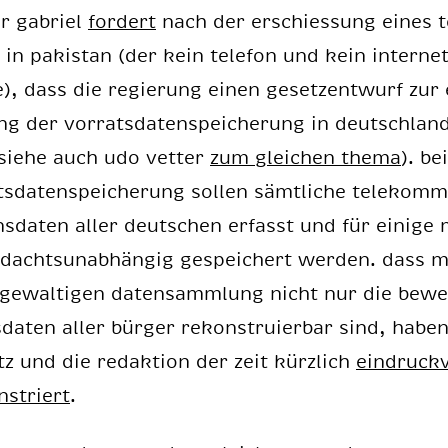
r ga­bri­el
for­dert
nach der er­schies­sung ei­nes t
n in pa­ki­stan (der kein te­le­fon und kein in­ter­ne
e), dass die re­gie­rung ei­nen ge­setz­ent­wurf zur
ng der vor­rats­da­ten­spei­che­rung in deutsch­lan
(sie­he auch udo vet­ter
zum glei­chen the­ma
). be
ts­da­ten­spei­che­rung sol­len sämt­li­che te­le­kom­m
ons­da­ten al­ler deut­schen er­fasst und für ei­ni­ge
­dachts­un­ab­hän­gig ge­spei­chert wer­den. dass m
 ge­wal­ti­gen da­ten­samm­lung nicht nur die be­w
da­ten al­ler bür­ger re­kon­stru­ier­bar sind, ha­be
tz und die re­dak­ti­on der zeit kürz­lich
ein­druck­
s­triert
.