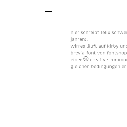
hier schreibt
felix schwe
jahren
).
wirres läuft auf
kirby
und
brevia-font von
fontsho
einer
creative common
gleichen bedingungen er