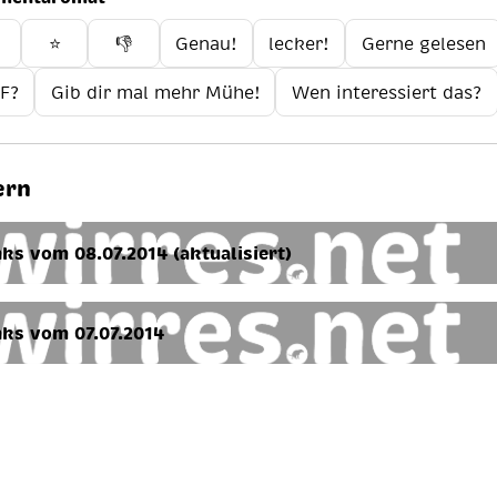
️
⭐
👎
Genau!
lecker!
Gerne gelesen
F?
Gib dir mal mehr Mühe!
Wen interessiert das?
ern
nks vom 08.07.2014 (aktualisiert)
nks vom 07.07.2014