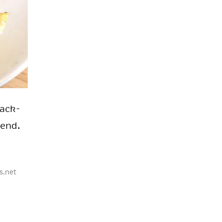
mack­
­gend.
s.net