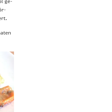
öl ge­
ör­
ert.
ma­ten