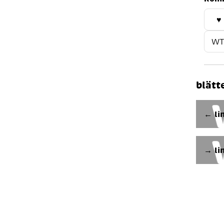
♥
WT
blätt
← li
→ li