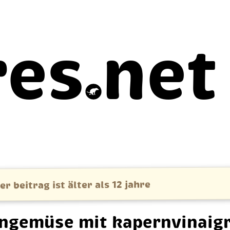
res
net
er beitrag ist älter als 12 jahre
n­ge­mü­se mit ka­pern­vin­ai­g