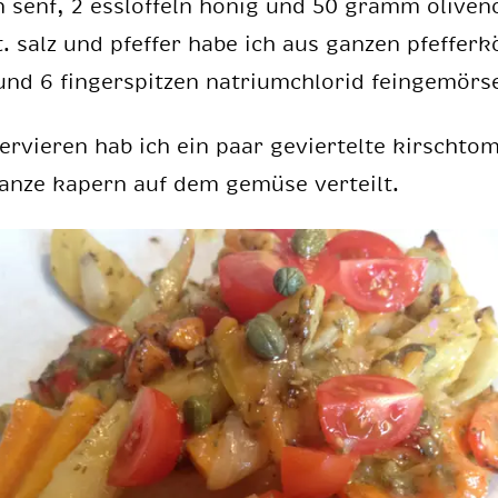
ln senf, 2 ess­löf­feln ho­nig und 50 gramm oli­ven­
 salz und pfef­fer habe ich aus gan­zen pfef­fer­k
nd 6 fin­ger­spit­zen na­tri­um­chlo­rid fein­ge­mör­s
r­vie­ren hab ich ein paar ge­vier­tel­te kirsch­to­
n­ze ka­pern auf dem ge­mü­se ver­teilt.