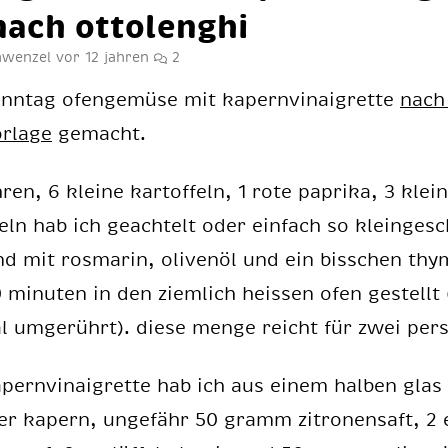
nach ot­to­lenghi
chwenzel
vor 12 jahren
2
n­tag ofen­ge­mü­se mit ka­pern­vin­ai­gret­te
nach
r­la­ge
ge­macht.
ren, 6 klei­ne kar­tof­feln, 1 rote pa­pri­ka, 3 klei­
eln hab ich ge­ach­telt oder ein­fach so klein­ge­s
d mit ros­ma­rin, oli­ven­öl und ein biss­chen thy­
 mi­nu­ten in den ziem­lich heis­sen ofen ge­stellt
l um­ge­rührt). die­se men­ge reicht für zwei per­
­pern­vin­ai­gret­te hab ich aus ei­nem hal­ben glas
er ka­pern, un­ge­fähr 50 gramm zi­tro­nen­saft, 2 