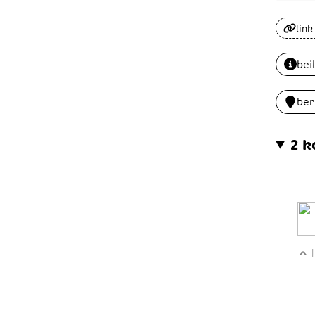
link
bei
ber
2 
|