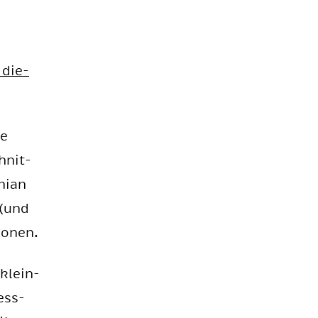
 die­
ne
chnit­
mi­an
 (und
so­nen.
 klein­
ess­