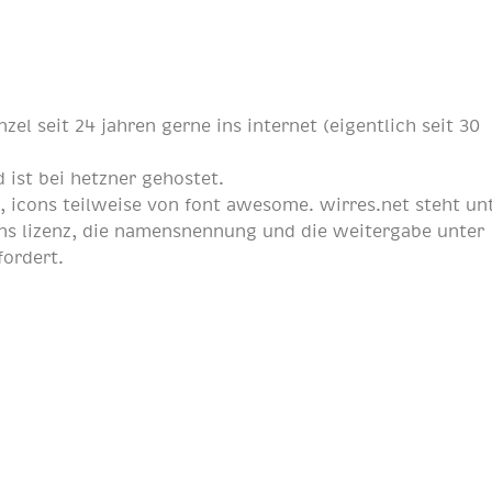
nzel
seit
24 jahren
gerne ins internet (eigentlich
seit 30
 ist bei
hetzner
gehostet.
p
, icons teilweise von
font awesome
. wirres.net steht un
s lizenz
, die namensnennung und die weitergabe unter
fordert.