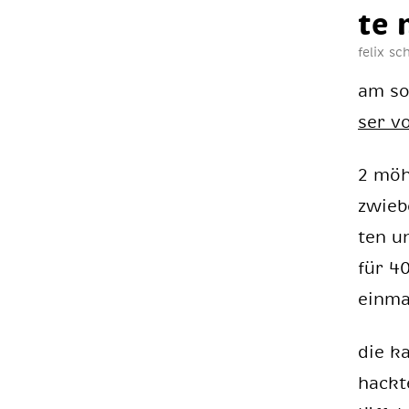
te 
felix s
am son
ser vo
2 möh­
zwie­b
ten un
für 40
ein­ma
die ka
hack­t