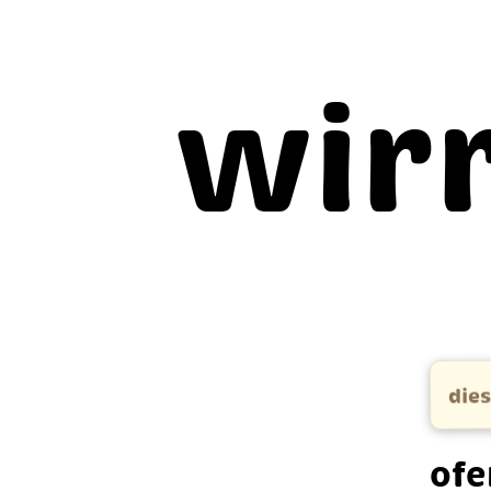
wir
dies
ofe