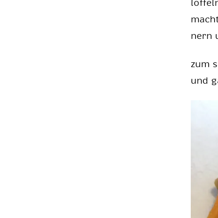
löf­fe
macht.
nern u
zum se
und ga