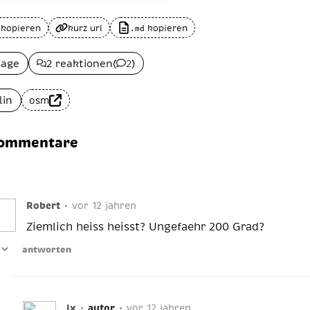
 kopieren
kurz url
kopieren
.md
lage
2 reaktionen
(
2
)
lin
osm
kommentare
Robert
•
vor 12 jahren
Ziemlich heiss heisst? Ungefaehr 200 Grad?
antworten
ix
•
autor
•
vor 12 jahren