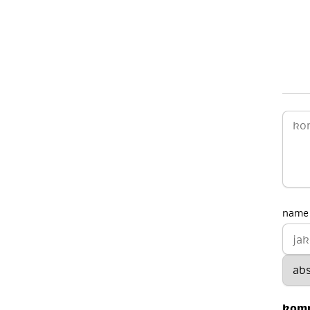
name 
kom