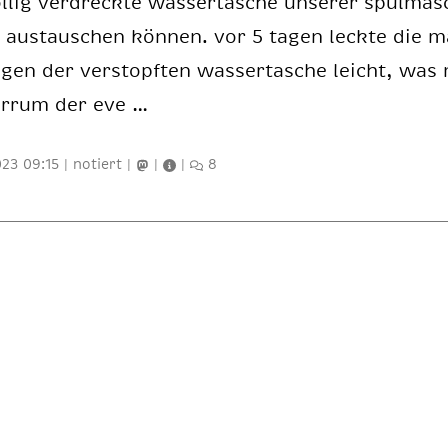
l­lig ver­dreck­te was­ser­ta­sche un­se­rer spül­ma­s
 aus­tau­schen kön­nen. vor 5 ta­gen leck­te die m
gen der ver­stopf­ten was­ser­ta­sche leicht, was
er­rum der eve …
023 09:15
|
notiert
|
|
|
8