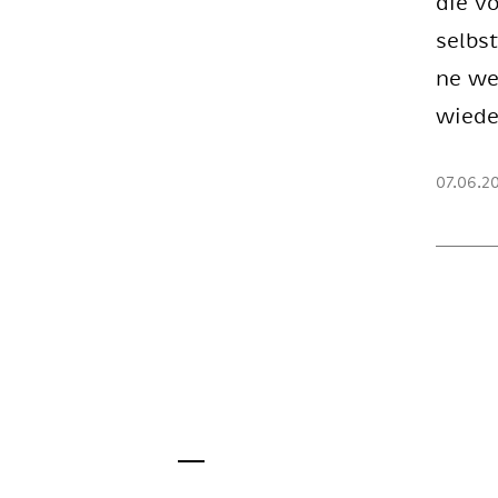
die vö
selbst
ne we­
wie­d
07.06.2