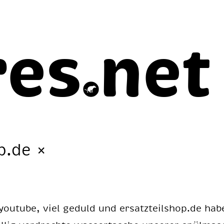
res
net
op.de
×
ou­tube, viel ge­duld und er­satz­teil­shop.de hab