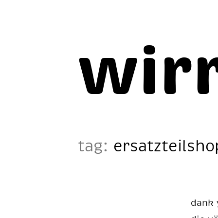
wir
tag:
ersatzteilsh
dank y