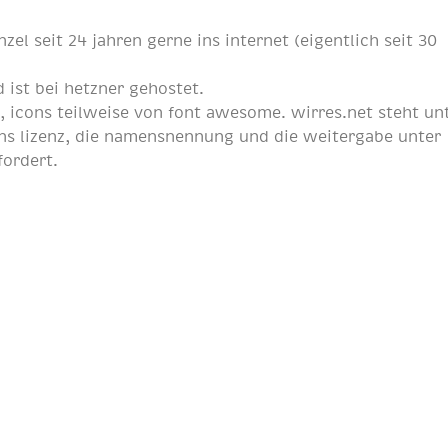
nzel
seit
24 jahren
gerne ins internet (eigentlich
seit 30
 ist bei
hetzner
gehostet.
p
, icons teilweise von
font awesome
. wirres.net steht un
s lizenz
, die namensnennung und die weitergabe unter
fordert.