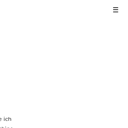
☰
e ich