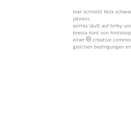
hier schreibt
felix schwe
jahren
).
wirres läuft auf
kirby
und
brevia-font von
fontsho
einer
creative common
gleichen bedingungen er