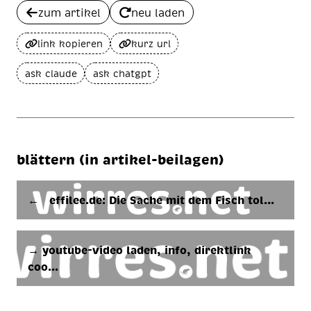
zum artikel
neu laden
link kopieren
kurz url
ask claude
ask chatgpt
blättern (in artikel-beilagen)
← ef­fi­lee.de: Die Sa­che mit dem Fisch tol­…
→ youtube-video laden, info, direktlink
coo…