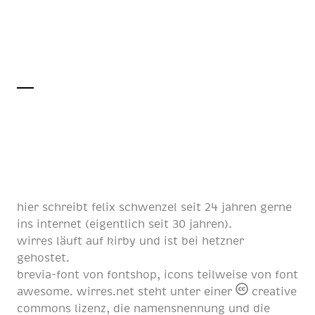
hier schreibt
felix schwenzel
seit
24 jahren
gerne
ins internet (eigentlich
seit 30 jahren
).
wirres läuft auf
kirby
und ist bei
hetzner
gehostet.
brevia-font von
fontshop
, icons teilweise von
font
awesome
. wirres.net steht unter einer
creative
commons lizenz
, die namensnennung und die