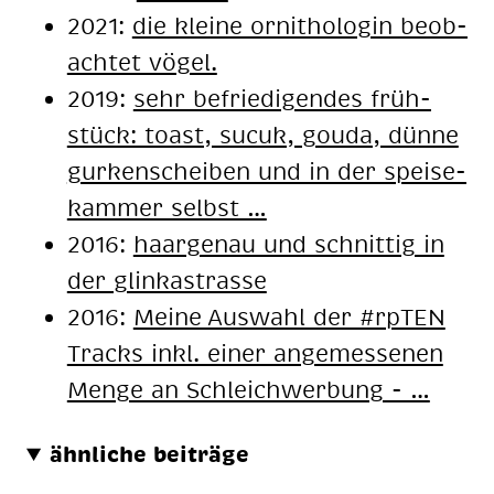
2021:
die klei­ne or­ni­tho­lo­gin be­ob­
ach­tet vö­gel.
2019:
sehr be­frie­di­gen­des früh­
stück: toast, su­cuk, gou­da, dün­ne
gur­ken­schei­ben und in der spei­se­
kam­mer selbst …
2016:
haargenau und schnittig in
der glinkastrasse
2016:
Mei­ne Aus­wahl der #rp­TEN
Tracks inkl. ei­ner an­ge­mes­se­nen
Men­ge an Schleich­wer­bung - …
ähnliche beiträge