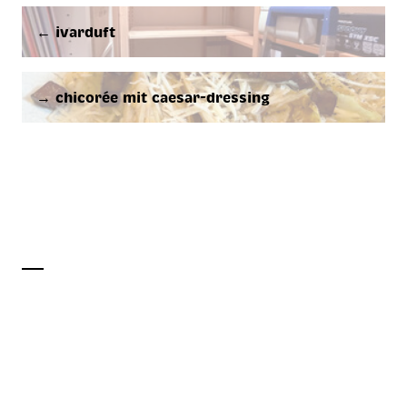
← ivarduft
→ chicorée mit caesar-dressing