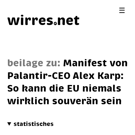
☰
wirres
net
beilage zu:
Ma­ni­fest von
Pa­lan­tir-CEO Alex Karp:
So kann die EU nie­mals
wirk­lich sou­ve­rän sein
statistisches