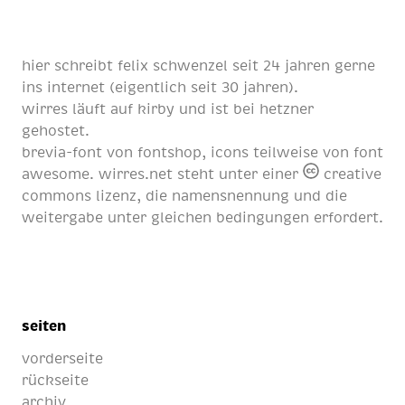
hier schreibt
felix schwenzel
seit
24 jahren
gerne
ins internet (eigentlich
seit 30 jahren
).
wirres läuft auf
kirby
und ist bei
hetzner
gehostet.
brevia-font von
fontshop
, icons teilweise von
font
awesome
. wirres.net steht unter einer
creative
commons lizenz
, die namensnennung und die
weitergabe unter gleichen bedingungen erfordert.
seiten
vorderseite
rückseite
archiv