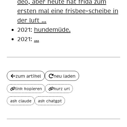
deo, aber heu­te hat fri­da zum
ers­ten mal eine fris­bee-schei­be in
der luft …
2021:
hun­de­mü­de.
2021:
…
zum artikel
neu laden
link kopieren
kurz url
ask claude
ask chatgpt