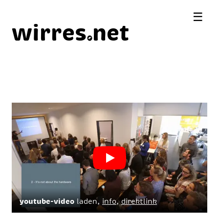
☰
wirres
net
youtube-video
laden,
info
,
direktlink