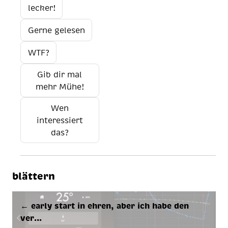
lecker!
Gerne gelesen
WTF?
Gib dir mal
mehr Mühe!
Wen
interessiert
das?
blättern
← ear­ly start in eh­ren, aber ich habe den
ver…