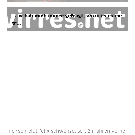
→ ix hab mich im­mer ge­fragt, wozu es es ex­
tr…
hier schreibt
felix schwenzel
seit
24 jahren
gerne