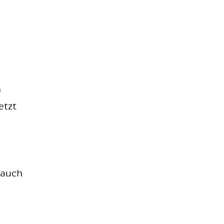
n
etzt
 auch