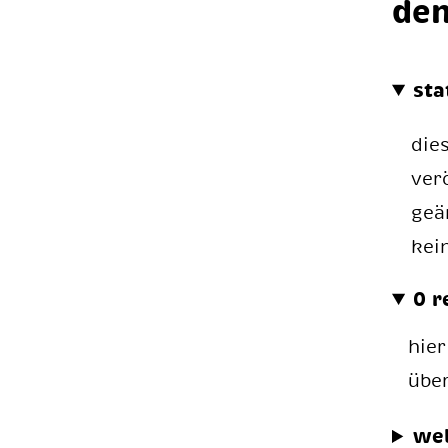
den
sta
die
ver
geä
kei
0 r
hier
übe
we