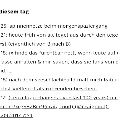
diesem tag
025:
spinnennetze beim morgenspaziergang
021:
heu­te früh von alt te­gel aus durch den te­ge­
rst (ei­gent­lich von B nach B)
018:
ix fin­de das furcht­bar nett, wenn leu­te auf
ras­se an­hal­ten & mir sa­gen, dass sie fans von
nd, …
018:
nach dem see­schlacht-bild malt mich ka­ti
chst viel­leicht als röh­ren­den hir­schen.
017:
(Lei­ca logo ch­an­ges over last 100 ye­ars) pi
er.com/xrgSBZBcr9(craig mod) (@craigmod)
.09.2017 7:54