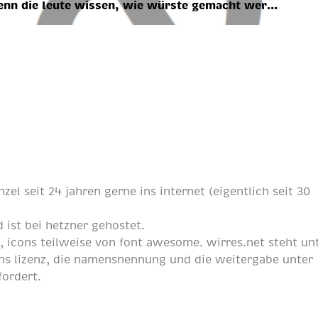
nn die leute wissen, wie würste gemacht wer…
nzel
seit
24 jahren
gerne ins internet (eigentlich
seit 30
 ist bei
hetzner
gehostet.
p
, icons teilweise von
font awesome
. wirres.net steht un
s lizenz
, die namensnennung und die weitergabe unter
fordert.