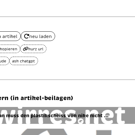
 artikel
neu laden
 kopieren
kurz url
aude
ask chatgpt
ern (in artikel-beilagen)
n muss den plas­tik­scheiss von nike nicht …