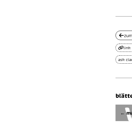
zum
link
ask cl
blätt
← ma