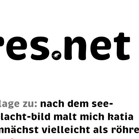
res
net
lage zu:
nach dem see­
lacht-bild malt mich ka­tia
­nächst viel­leicht als röh­r