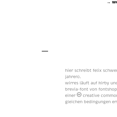
→ we
hier schreibt
felix schwe
jahren
).
wirres läuft auf
kirby
und
brevia-font von
fontsho
einer
creative common
gleichen bedingungen er