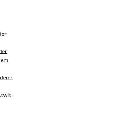
ler
 der
 dem
a dem­
c.twit­