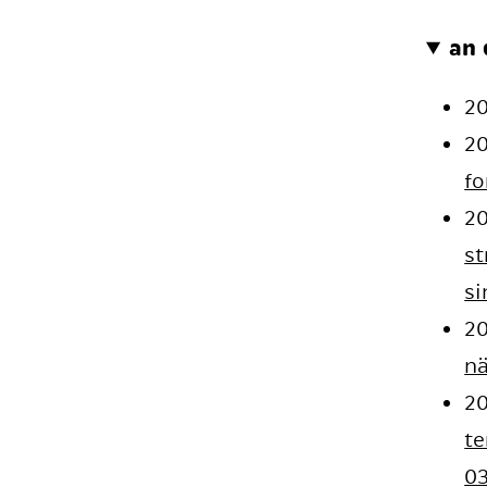
an 
2
2
fo
2
st
si
2
nä
2
t
03