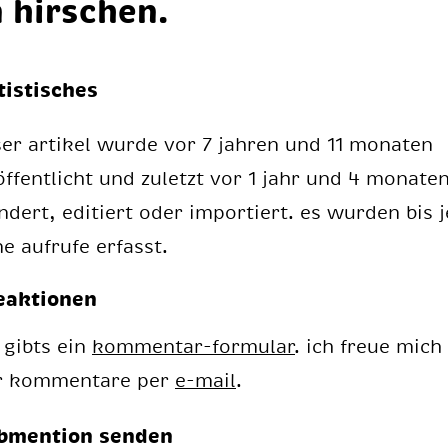
 hir­schen.
tistisches
ser artikel wurde vor 7 jahren und 11 monaten
öffentlicht und zuletzt vor 1 jahr und 4 monate
ndert, editiert oder importiert. es wurden bis j
ne aufrufe erfasst.
eaktionen
 gibts ein
kommentar-formular
. ich freue mich
r kommentare per
e-mail
.
bmention senden