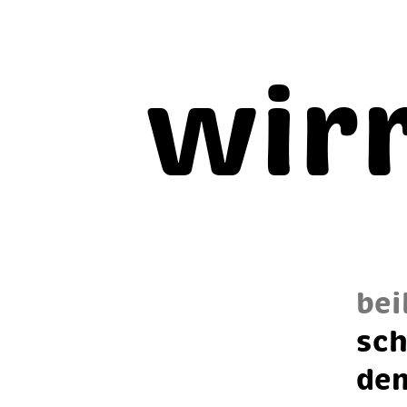
wir
bei
sch
dem