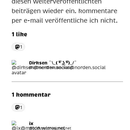
diesen weiterveröffentlichten
beiträgen wieder ein. kommentare
per e-mail veröffentliche ich nicht.
1 like
1
Dirksen ¯\_( ͡° ͜ʖ ͡°)_/¯
@dirksen@norden.social
1 kommentar
1
ix
@ix @mstdn.wirres.net