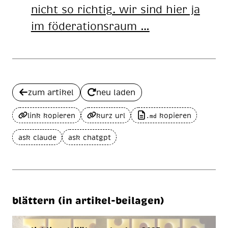
nicht so rich­tig. wir sind hier ja
im fö­de­ra­ti­ons­raum …
zum artikel
neu laden
link kopieren
kurz url
kopieren
.md
ask claude
ask chatgpt
blättern (in artikel-beilagen)