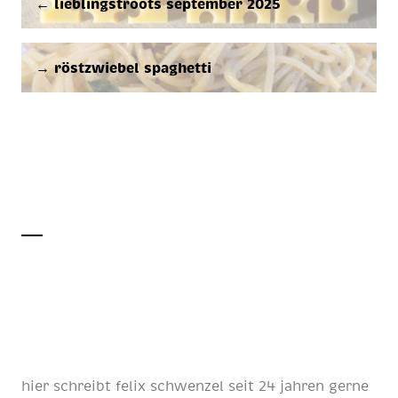
← lieblingströöts september 2025
→ röstzwiebel spaghetti
hier schreibt
felix schwenzel
seit
24 jahren
gerne