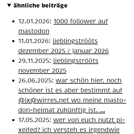
ähnliche beiträge
12.01.2026:
1000 follower auf
mastodon
11.01.2026:
lieblingströöts
dezember 2025 / januar 2026
29.11.2025:
lieblingströöts
november 2025
26.06.2025:
war schön hier. noch
schö­ner ist es aber be­stimmt auf
@ix@wir­res.net wo mei­ne mast­o­
don-hei­mat zu­künf­tig ist. …
17.05.2025:
wer von euch nutzt pi­
xel­fed? ich ver­steh es ir­gend­wie