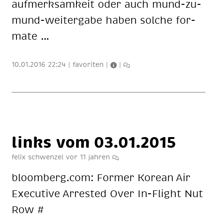
auf­merk­sam­keit oder auch mund-zu-
mund-wei­ter­ga­be ha­ben sol­che for­
ma­te …
10.01.2016 22:24
|
favoriten
|
|
links vom 03.01.2015
felix schwenzel
vor 11 jahren
bloom­berg.com: For­mer Ko­re­an Air
Exe­cu­ti­ve Ar­res­ted Over In-Flight Nut
Row #