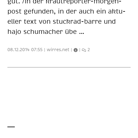
gut. /in der kraut­re­por­ter-mor­gen­
post ge­fun­den, in der auch ein ak­tu­
el­ler text von stuck­rad-bar­re und
hajo schu­ma­cher übe …
08.12.2014 07:55
|
wirres.net
|
|
2