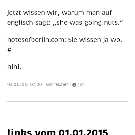
jetzt wis­sen wir, war­um man auf
eng­lisch sagt: „she was go­ing nuts.“
no­te­sof­ber­lin.com: Sie wis­sen ja wo.
#
hihi.
03.01.2015 07:00
|
wirres.net
|
|
links vom 01.01.2015