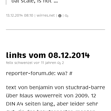
bal sca­le, is not …
13.12.2014 08:10
|
wirres.net
|
|
links vom 08.12.2014
felix schwenzel
vor 11 jahren
2
re­por­ter-fo­rum.de: wa? #
text von ben­ja­min von stuck­rad-bar­re
über klaus wo­wer­reit von 2009. 12
DIN A4 sei­ten lang, aber lei­der sehr