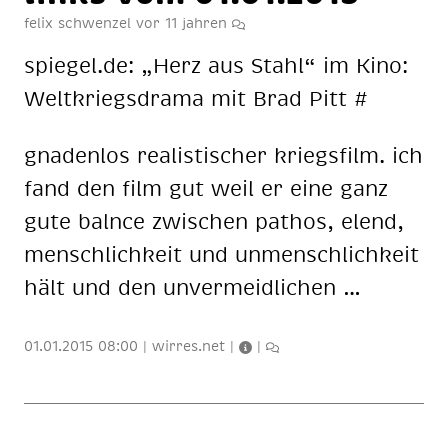
felix schwenzel
vor 11 jahren
spie­gel.de: „Herz aus Stahl“ im Kino:
Welt­kriegs­dra­ma mit Brad Pitt #
gna­den­los rea­lis­ti­scher kriegs­film. ich
fand den film gut weil er eine ganz
gute bal­nce zwi­schen pa­thos, elend,
mensch­lich­keit und un­mensch­lich­keit
hält und den un­ver­meid­li­chen …
01.01.2015 08:00
|
wirres.net
|
|