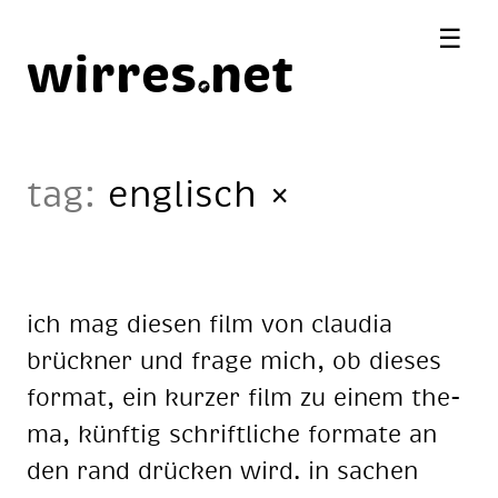
☰
wirres
net
tag:
englisch
×
ich mag die­sen film von clau­dia
brück­ner und fra­ge mich, ob die­ses
for­mat, ein kur­zer film zu ei­nem the­
ma, künf­tig schrift­li­che for­ma­te an
den rand drü­cken wird. in sa­chen