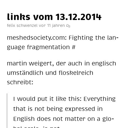
links vom 13.12.2014
felix schwenzel
vor 11 jahren
mes­heds­o­cie­ty.com: Fight­ing the lan­
guage frag­men­ta­ti­on #
mar­tin wei­gert, der auch in eng­lisch
um­ständ­lich und flos­kel­reich
schreibt:
I would put it like this: Ever­y­thing
that is not be­ing ex­pres­sed in
Eng­lish does not mat­ter on a glo­