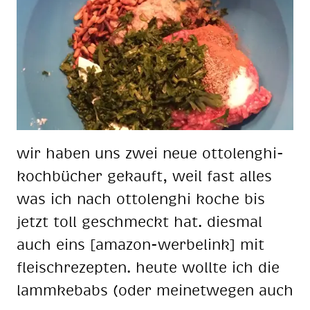
wir ha­ben uns zwei neue ot­to­lenghi-
koch­bü­cher ge­kauft, weil fast al­les
was ich nach ot­to­lenghi ko­che bis
jetzt toll ge­schmeckt hat. dies­mal
auch eins [ama­zon-wer­be­link] mit
fleisch­re­zep­ten. heu­te woll­te ich die
lamm­kebabs (oder mei­net­we­gen auch