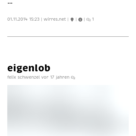
…
01.11.2014 15:23
|
wirres.net
|
|
|
1
ei­gen­lob
felix schwenzel
vor 17 jahren