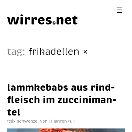
☰
wirres
net
tag:
frikadellen
×
lamm­kebabs aus rind­
fleisch im zuc­ci­ni­man­
tel
felix schwenzel
vor 11 jahren
1