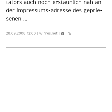
ta­tors auch noch er­staun­lich nah an
der im­pres­sums-adres­se des ge­prie­
se­nen …
28.09.2008 12:00
|
wirres.net
|
|