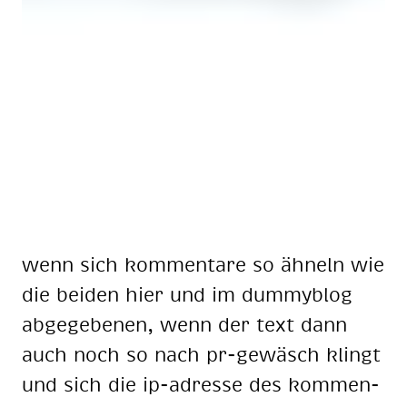
wenn sich kom­men­ta­re so äh­neln wie
die bei­den hier und im dum­my­b­log
ab­ge­ge­be­nen, wenn der text dann
auch noch so nach pr-ge­wäsch klingt
und sich die ip-adres­se des kom­men­