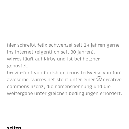
hier schreibt
felix schwenzel
seit
24 jahren
gerne
ins internet (eigentlich
seit 30 jahren
).
wirres läuft auf
kirby
und ist bei
hetzner
gehostet.
brevia-font von
fontshop
, icons teilweise von
font
awesome
. wirres.net steht unter einer
creative
commons lizenz
, die namensnennung und die
weitergabe unter gleichen bedingungen erfordert.
seiten