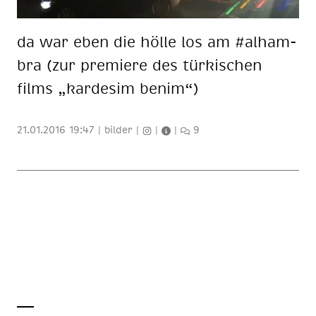
da war eben die höl­le los am #al­ham­
bra (zur pre­mie­re des tür­ki­schen
films „kar­de­sim be­nim“)
21.01.2016 19:47
|
bilder
|
|
|
9