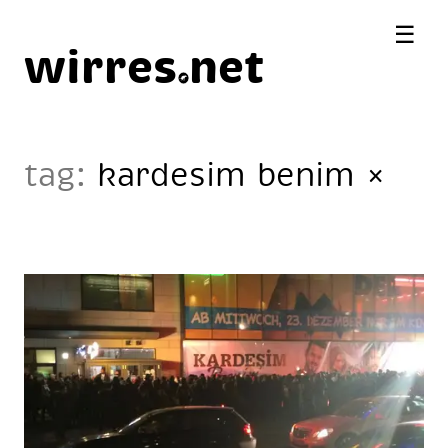
☰
wirres
net
tag:
kardesim benim
×