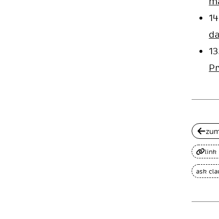
ma
14
d
13
Pr
zum
link
ask cl