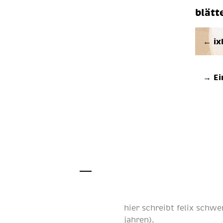
blätt
← ix
→ Ei
hier schreibt
felix schwe
jahren
).