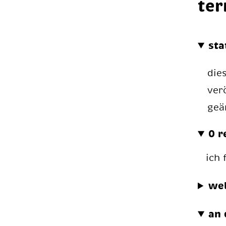
ter
sta
die
ver
geä
0 r
ich
we
an 