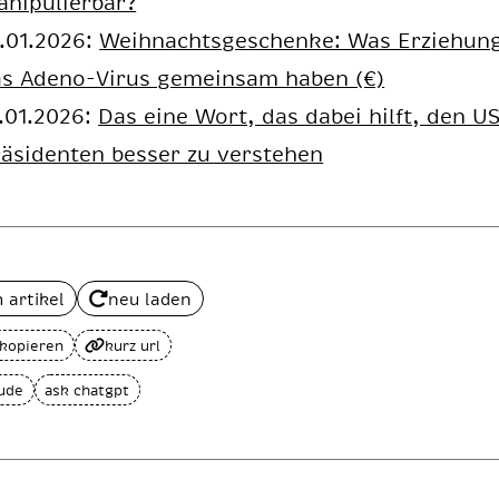
nipulierbar?
.01.2026:
Weihnachtsgeschenke: Was Erziehun
as Adeno-Virus gemeinsam haben (€)
.01.2026:
Das eine Wort, das dabei hilft, den U
äsidenten besser zu verstehen
 artikel
neu laden
 kopieren
kurz url
aude
ask chatgpt