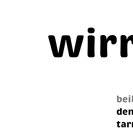
wir
bei
den
tar