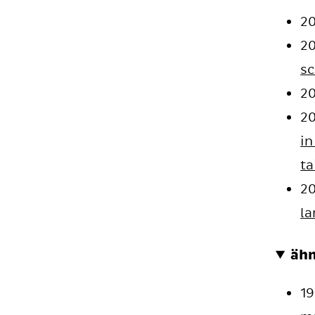
2
2
sc
2
2
in
ta
2
la
ähn
19