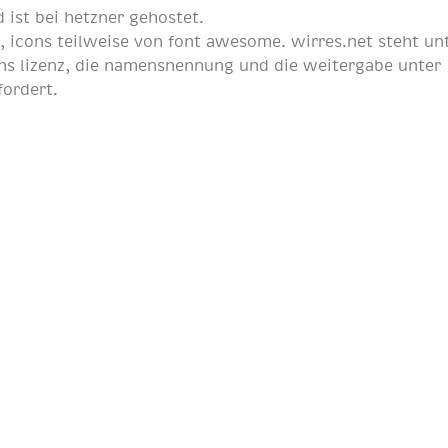
 ist bei
hetzner
gehostet.
p
, icons teilweise von
font awesome
. wirres.net steht un
s lizenz
, die namensnennung und die weitergabe unter
fordert.