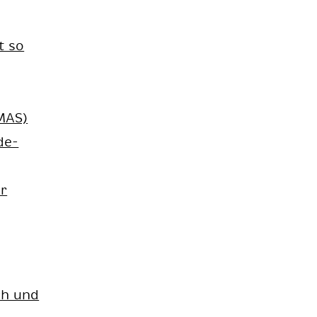
t so
MAS)
 de­
er
ch und