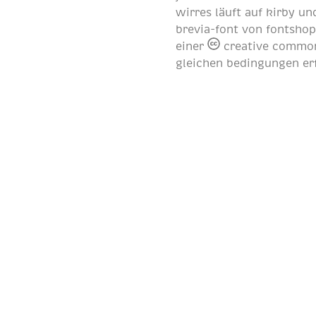
wirres läuft auf
kirby
und
brevia-font von
fontsho
einer
creative common
gleichen bedingungen er