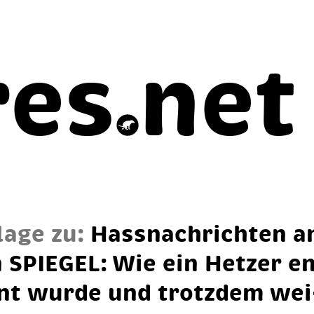
res
net
lage zu:
Hass­nach­rich­ten a
 SPIE­GEL: Wie ein Het­zer e
nt wur­de und trotz­dem wei