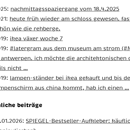
025:
nachmittagsspaziergang vom 18.4.2025
021:
heu­te früh wie­der am schloss ge­we­sen. fas
hön wie die reh­ber­ge.
019:
ikea växer woche 7
019:
#la­ter­gram aus dem mu­se­um am strom (#
 ant­wer­pen. ich möch­te die ar­chi­tek­to­ni­schen
ils nicht …
019:
lam­pen-stän­der bei ikea ge­kauft und bis d
m­pen­schirm aus chi­na kommt, hab ich ei­nen …
liche beiträge
.01.2026:
SPIEGEL-Bestseller-Aufkleber: käufli