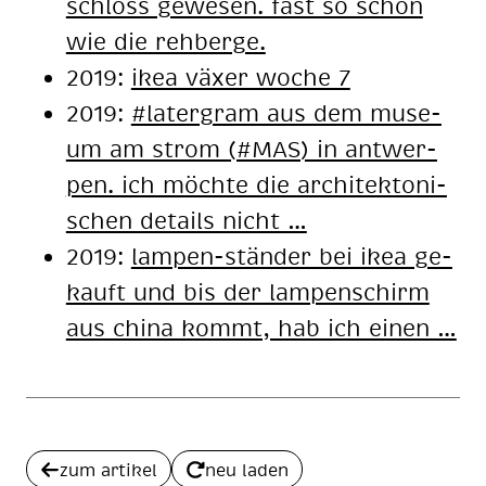
schloss ge­we­sen. fast so schön
wie die reh­ber­ge.
2019:
ikea växer woche 7
2019:
#la­ter­gram aus dem mu­se­
um am strom (#MAS) in ant­wer­
pen. ich möch­te die ar­chi­tek­to­ni­
schen de­tails nicht …
2019:
lam­pen-stän­der bei ikea ge­
kauft und bis der lam­pen­schirm
aus chi­na kommt, hab ich ei­nen …
zum artikel
neu laden