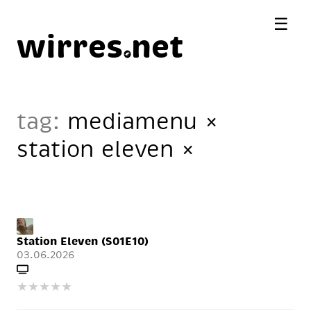
☰
wirres
net
tag:
mediamenu
×
station eleven
×
Station Eleven (S01E10)
03.06.2026
★
★
★
★
★