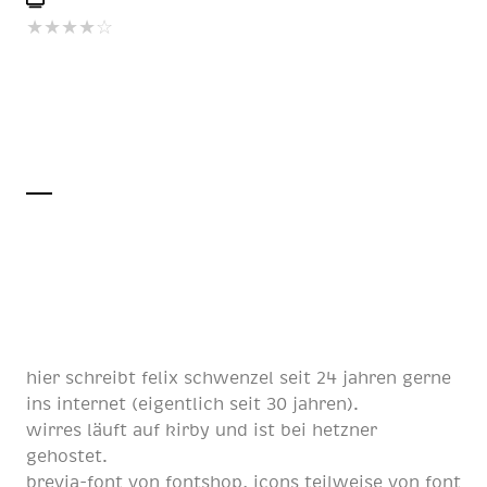
★
★
★
★
☆
hier schreibt
felix schwenzel
seit
24 jahren
gerne
ins internet (eigentlich
seit 30 jahren
).
wirres läuft auf
kirby
und ist bei
hetzner
gehostet.
brevia-font von
fontshop
, icons teilweise von
font