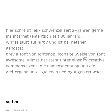
hier schreibt
felix schwenzel
seit
24 jahren
gerne
ins internet (eigentlich
seit 30 jahren
).
wirres läuft auf
kirby
und ist bei
hetzner
gehostet.
brevia-font von
fontshop
, icons teilweise von
font
awesome
. wirres.net steht unter einer
creative
commons lizenz
, die namensnennung und die
weitergabe unter gleichen bedingungen erfordert.
seiten
vorderseite