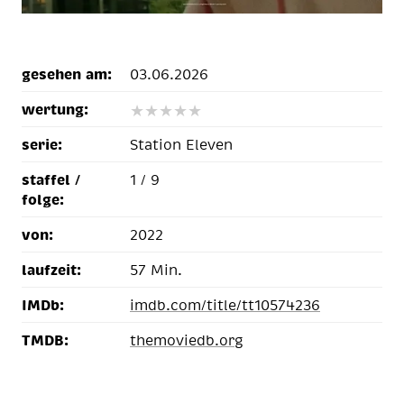
gesehen am:
03.06.2026
wertung:
★
★
★
★
★
serie:
Station Eleven
staffel /
1 / 9
folge:
von:
2022
laufzeit:
57 Min.
IMDb:
imdb.com/title/tt10574236
TMDB:
themoviedb.org