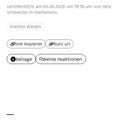
veröffentlicht am
03
.
06
.
2026
um 19:10 uhr
von
felix
schwenzel
in
mediamenu
station eleven
link kopieren
kurz url
beilage
keine reaktionen