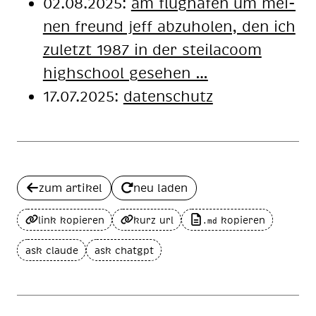
02.08.2025:
am flug­ha­fen um mei­
nen freund jeff ab­zu­ho­len, den ich
zu­letzt 1987 in der steil­a­coom
high­school ge­se­hen …
17.07.2025:
datenschutz
zum artikel
neu laden
link kopieren
kurz url
kopieren
.md
ask claude
ask chatgpt