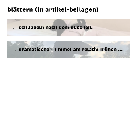
blättern (in artikel-beilagen)
← schub­beln nach dem du­schen.
→ dra­ma­ti­scher him­mel am re­la­tiv frü­hen …