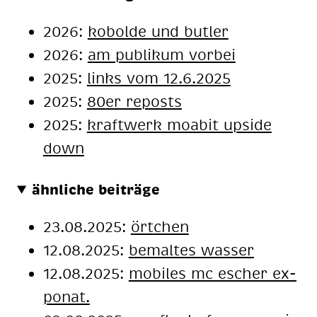
2026:
kobolde und butler
2026:
am publikum vorbei
2025:
links vom 12.6.2025
2025:
80er reposts
2025:
kraftwerk moabit upside
down
ähnliche beiträge
23.08.2025:
örtchen
12.08.2025:
be­mal­tes was­ser
12.08.2025:
mo­bi­les mc escher ex­
po­nat.