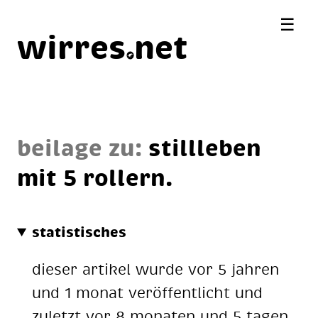
☰
wirres
net
beilage zu:
still­le­ben
mit 5 rol­lern.
statistisches
dieser artikel wurde vor 5 jahren
und 1 monat veröffentlicht und
zuletzt vor 8 monaten und 5 tagen