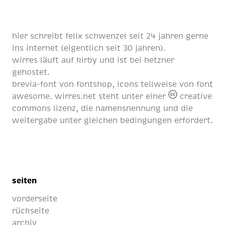
hier schreibt
felix schwenzel
seit
24 jahren
gerne
ins internet (eigentlich
seit 30 jahren
).
wirres läuft auf
kirby
und ist bei
hetzner
gehostet.
brevia-font von
fontshop
, icons teilweise von
font
awesome
. wirres.net steht unter einer
creative
commons lizenz
, die namensnennung und die
weitergabe unter gleichen bedingungen erfordert.
seiten
vorderseite
rückseite
archiv