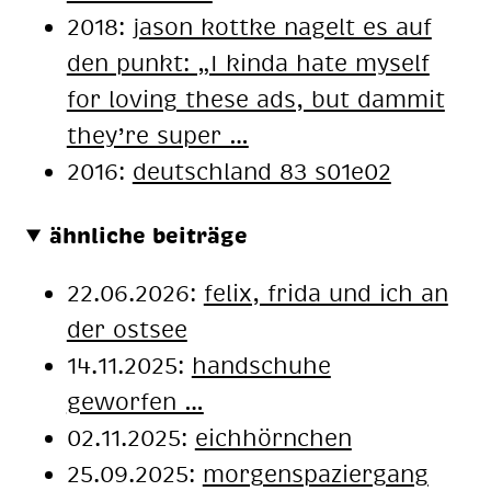
2018:
ja­son kott­ke na­gelt es auf
den punkt: „I kin­da hate mys­elf
for lo­ving the­se ads, but dam­mit
they’re su­per …
2016:
deutschland 83 s01e02
ähnliche beiträge
22.06.2026:
felix, frida und ich an
der ostsee
14.11.2025:
handschuhe
geworfen …
02.11.2025:
eichhörnchen
25.09.2025:
mor­gen­spa­zier­gang