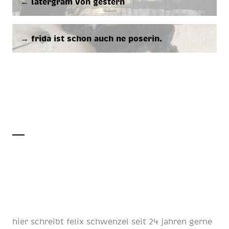
← la­ter­gram von ges­tern
→ fri­da ist schon auch ne po­se­rin.
hier schreibt
felix schwenzel
seit
24 jahren
gerne