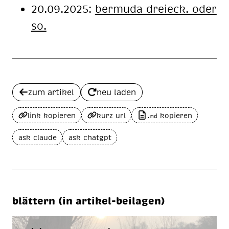
20.09.2025:
ber­mu­da drei­eck. oder
so.
zum artikel
neu laden
link kopieren
kurz url
kopieren
.md
ask claude
ask chatgpt
blättern (in artikel-beilagen)