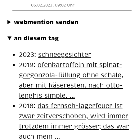
06.02.2023, 09:02 Uhr
webmention senden
an diesem tag
2023:
schnee­ge­sich­ter
2019:
ofen­kar­tof­feln mit spi­nat-
gor­gon­zo­la-fül­lung ohne scha­le,
aber mit kä­se­res­ten. nach ot­to­
lenghis simp­le. …
2018:
das fern­seh-la­ger­feu­er ist
zwar zeit­ver­scho­ben, wird im­mer
trotz­dem im­mer grös­ser; das war
auch mein …