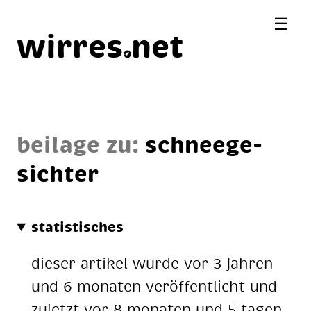
☰
wirres
net
beilage zu:
schnee­ge­
sich­ter
statistisches
dieser artikel wurde vor 3 jahren
und 6 monaten veröffentlicht und
zuletzt vor 8 monaten und 5 tagen