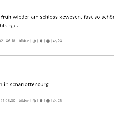
e früh wie­der am schloss ge­we­sen. fast so sch
h­ber­ge.
021 06:18
|
bilder
|
|
|
|
20
 in schar­lot­ten­burg
021 08:30
|
bilder
|
|
|
|
25