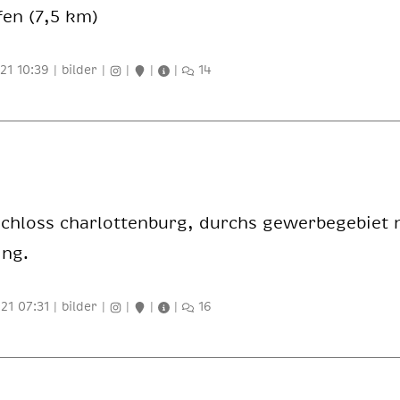
­fen (7,5 km)
21 10:39
|
bilder
|
|
|
|
14
hloss char­lot­ten­burg, durchs ge­wer­be­ge­biet
ing.
21 07:31
|
bilder
|
|
|
|
16