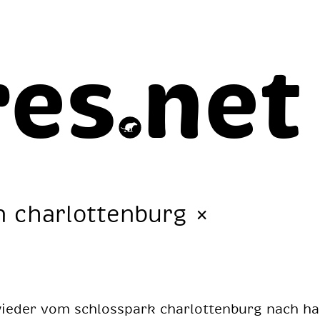
res
net
n charlottenburg
×
e­der vom schloss­park char­lot­ten­burg nach ha