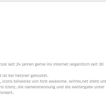
nzel
seit
24 jahren
gerne ins internet (eigentlich
seit 30
 ist bei
hetzner
gehostet.
p
, icons teilweise von
font awesome
. wirres.net steht un
s lizenz
, die namensnennung und die weitergabe unter
fordert.