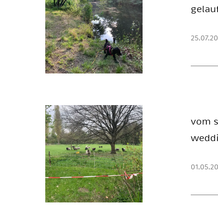
ge­lau
25.07.20
vom sc
wed­d
01.05.20