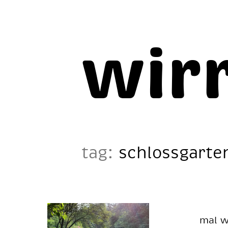
wir
tag:
schlossgarte
mal wi