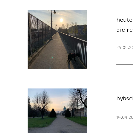
heu­t
die re
24.04.2
hybsch
14.04.2