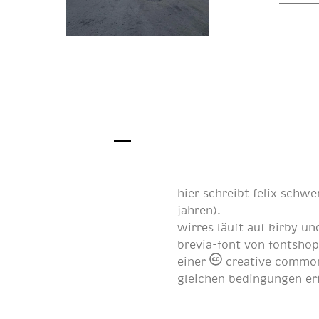
hier schreibt
felix schwe
jahren
).
wirres läuft auf
kirby
und
brevia-font von
fontsho
einer
creative common
gleichen bedingungen er