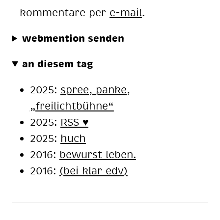
kommentare per
e-mail
.
webmention senden
an diesem tag
2025:
spree, panke,
„freilichtbühne“
2025:
RSS ♥️
2025:
huch
2016:
be­wurst le­ben.
2016:
(bei klar edv)