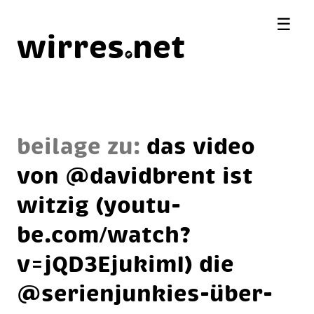
☰
wirres
net
beilage zu:
das vi­deo
von @da­vi­db­rent ist
wit­zig (you­tu­
be.com/watch?
v=jQD3Ejuki­mI) die
@se­ri­en­jun­kies-über­