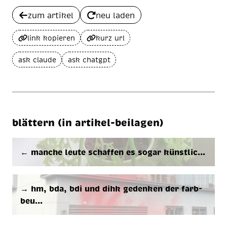
zum artikel
neu laden
link kopieren
kurz url
ask claude
ask chatgpt
blättern (in artikel-beilagen)
← man­che leu­te schaf­fen es so­gar künst­li­c…
→ hm, bda, bdi und dihk ge­den­ken der farb­
beu…