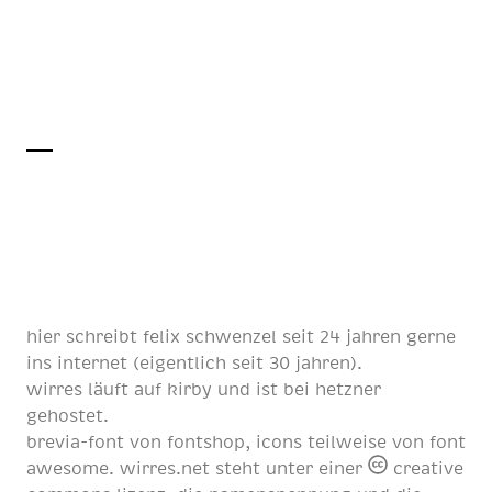
hier schreibt
felix schwenzel
seit
24 jahren
gerne
ins internet (eigentlich
seit 30 jahren
).
wirres läuft auf
kirby
und ist bei
hetzner
gehostet.
brevia-font von
fontshop
, icons teilweise von
font
awesome
. wirres.net steht unter einer
creative