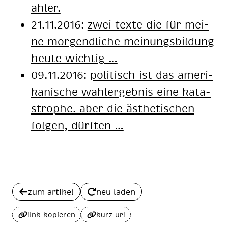
ah­ler.
21.11.2016:
zwei tex­te die für mei­
ne mor­gend­li­che mei­nungs­bil­dung
heu­te wich­tig …
09.11.2016:
po­li­tisch ist das ame­ri­
ka­ni­sche wahl­er­geb­nis eine ka­ta­
stro­phe. aber die äs­the­ti­schen
fol­gen, dürf­ten …
zum artikel
neu laden
link kopieren
kurz url