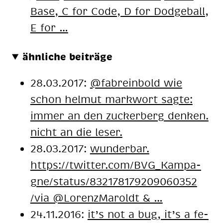
Base, C for Code, D for Dod­ge­ball,
E for …
ähnliche beiträge
28.03.2017:
@fabrein­bold wie
schon hel­mut mark­wort sag­te:
im­mer an den zu­cker­berg den­ken.
nicht an die le­ser.
28.03.2017:
wun­der­bar.
https://twit­ter.com/BVG_Kam­pa­
gne/sta­tus/832178179209060352
/via @Lo­renz­Ma­roldt & …
24.11.2016:
it’s not a bug, it’s a fe­