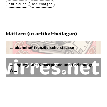
ask claude
ask chatgpt
blättern (in artikel-beilagen)
← ubahn­hof fran­zö­si­sche stras­se
→ spie­gel.de: Smart­phone und Er­zie­hung:
W…