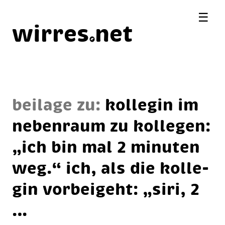
☰
wirres
net
beilage zu:
kol­le­gin im
ne­ben­raum zu kol­le­gen:
„ich bin mal 2 mi­nu­ten
weg.“ ich, als die kol­le­
gin vor­bei­geht: „si­ri, 2
…