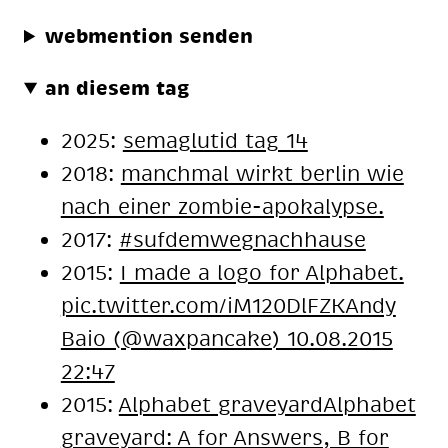
webmention senden
an diesem tag
2025:
semaglutid tag 14
2018:
manch­mal wirkt ber­lin wie
nach ei­ner zom­bie-apo­ka­lyp­se.
2017:
#suf­dem­weg­nach­hau­se
2015:
I made a logo for Al­pha­bet.
pic.twit­ter.com/iM120DlFZKAndy
Baio (@wax­pan­ca­ke) 10.08.2015
22:47
2015:
Al­pha­bet gra­vey­ardAl­pha­bet
gra­vey­ard: A for Ans­wers, B for