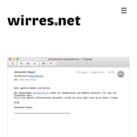
☰
wirres
net