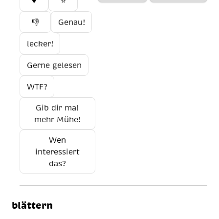
♥️
⭐
👎
Genau!
lecker!
Gerne gelesen
WTF?
Gib dir mal
mehr Mühe!
Wen
interessiert
das?
blättern