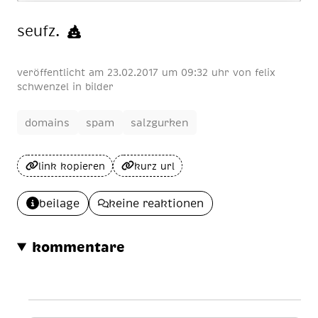
seufz.
veröffentlicht am
23
.
02
.
2017
um 09:32 uhr
von
felix
schwenzel
in
bilder
domains
spam
salzgurken
link kopieren
kurz url
beilage
keine reaktionen
kommentare