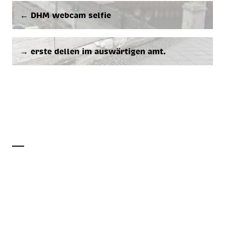
← DHM web­cam sel­fie
→ ers­te del­len im aus­wär­ti­gen amt.