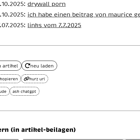
.10.2025:
drywall porn
.10.2025:
ich habe einen beitrag von maurice g
.07.2025:
links vom 7.7.2025
 artikel
neu laden
 kopieren
kurz url
aude
ask chatgpt
ern (in artikel-beilagen)