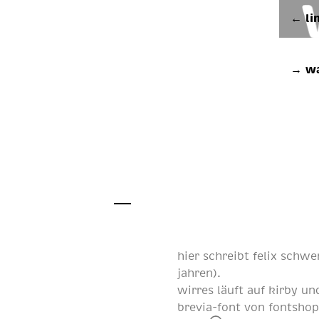
← li
→ wa
hier schreibt
felix schwe
jahren
).
wirres läuft auf
kirby
und
brevia-font von
fontsho