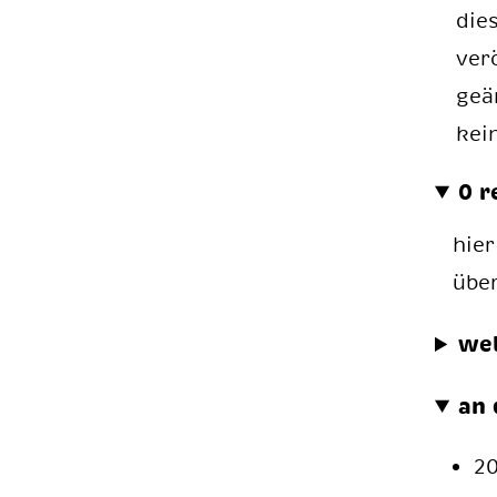
die
ver
geä
kei
0 r
hier
übe
we
an 
2