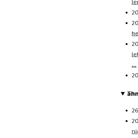
le
2
2
ke
2
le
…
2
ähn
26
20
ni