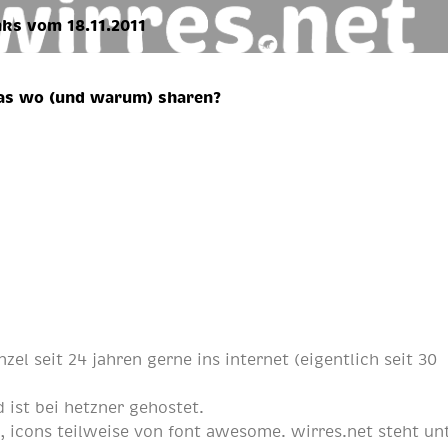
nks vom 18.11.2011
s wo (und warum) sharen?
nzel
seit
24 jahren
gerne ins internet (eigentlich
seit 30
 ist bei
hetzner
gehostet.
p
, icons teilweise von
font awesome
. wirres.net steht un