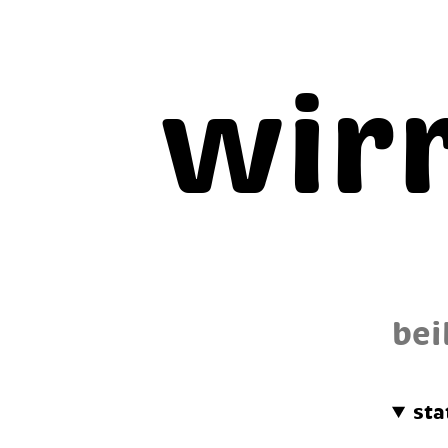
wir
bei
sta