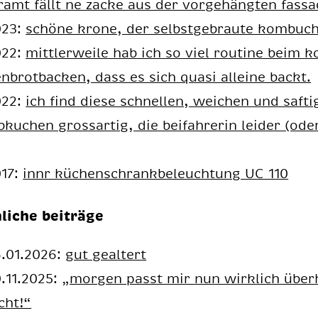
r­amt fällt ne za­cke aus der vor­ge­häng­ten fas­sa
023:
schö­ne kro­ne, der selbst­ge­brau­te kom­bu­c
022:
mitt­ler­wei­le hab ich so viel rou­ti­ne beim k
n­brot­ba­cken, dass es sich qua­si al­lei­ne backt.
022:
ich find die­se schnel­len, wei­chen und saf­ti
b­ku­chen gross­ar­tig, die bei­fah­re­rin lei­der (od
017:
innr küchenschrankbeleuchtung UC 110
liche beiträge
.01.2026:
gut gealtert
.11.2025:
„morgen passt mir nun wirklich über
cht!“