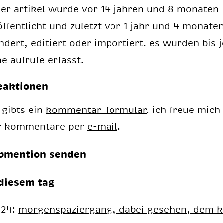
ser artikel wurde vor 14 jahren und 8 monaten
öffentlicht und zuletzt vor 1 jahr und 4 monate
ndert, editiert oder importiert. es wurden bis j
ne aufrufe erfasst.
eaktionen
 gibts ein
kommentar-formular
. ich freue mich
r kommentare per
e-mail
.
bmention senden
diesem tag
024:
mor­gen­spa­zier­gang, da­bei ge­se­hen, dem 