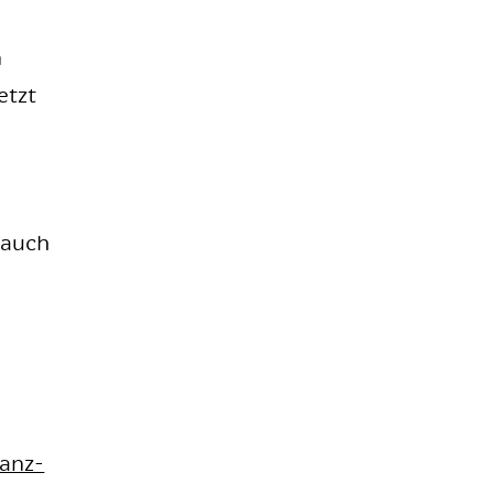
n
etzt
 auch
kanz­