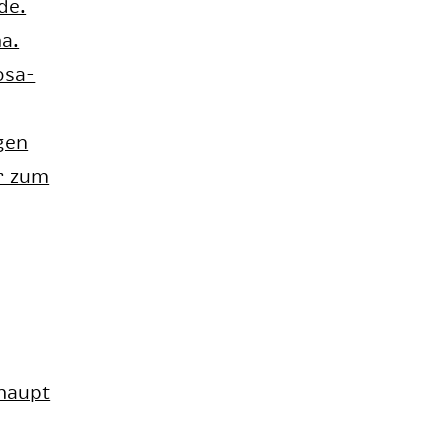
­de.
ha.
o­sa­
­gen
er zum
haupt