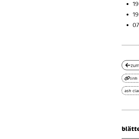
19
19
07
zum
link
ask cl
blätt