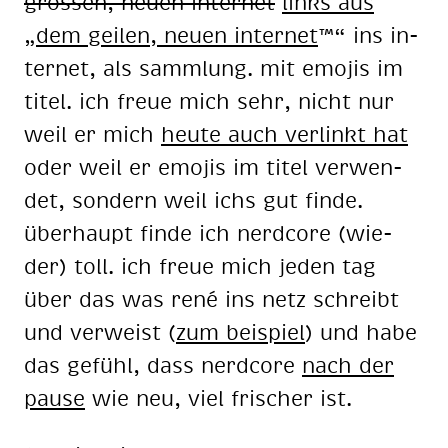
gros­sen, neu­en in­ter­net
links aus
„
dem gei­len, neu­en in­ter­net
™“ ins in­
ter­net, als samm­lung. mit emo­jis im
ti­tel. ich freue mich sehr, nicht nur
weil er mich
heu­te auch ver­linkt hat
oder weil er emo­jis im ti­tel ver­wen­
det, son­dern weil ichs gut fin­de.
über­haupt fin­de ich nerd­core (wie­
der) toll. ich freue mich je­den tag
über das was rené ins netz schreibt
und ver­weist (
zum bei­spiel
) und habe
das ge­fühl, dass nerd­core
nach der
pau­se
wie neu, viel fri­scher ist.