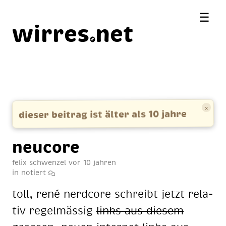
☰
wirres
net
×
dieser beitrag ist älter als 10 jahre
neu­co­re
felix schwenzel
vor 10 jahren
in
notiert
toll, rené nerd­core schreibt jetzt re­la­
tiv re­gel­mäs­sig
links aus die­sem