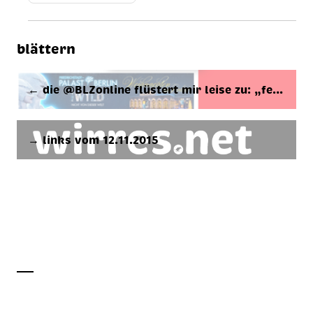
blättern
← die @BL­Zon­line flüs­tert mir lei­se zu: „fe…
→ links vom 12.11.2015