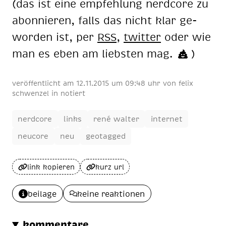
(das ist eine emp­feh­lung nerd­core zu
abon­nie­ren, falls das nicht klar ge­
wor­den ist, per
RSS
,
twit­ter
oder wie
man es eben am liebs­ten mag.
)
veröffentlicht am
12
.
11
.
2015
um 09:48 uhr
von
felix
schwenzel
in
notiert
nerdcore
links
rené walter
internet
neucore
neu
geotagged
link kopieren
kurz url
beilage
keine reaktionen
kommentare