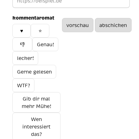
kommentaromat
♥️
⭐
👎
Genau!
lecker!
Gerne gelesen
WTF?
Gib dir mal
mehr Mühe!
Wen
interessiert
das?