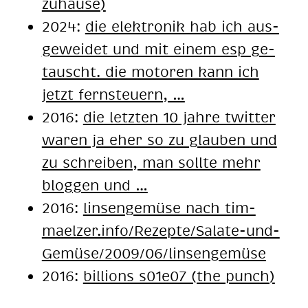
zuhause)
2024:
die elek­tro­nik hab ich aus­
ge­wei­det und mit ei­nem esp ge­
tauscht. die mo­to­ren kann ich
jetzt fern­steu­ern, …
2016:
die letz­ten 10 jah­re twit­ter
wa­ren ja eher so zu glau­ben und
zu schrei­ben, man soll­te mehr
blog­gen und …
2016:
lin­sen­ge­mü­se nach tim-
mael­zer.info/Re­zep­te/Sa­la­te-und-
Ge­mü­se/2009/06/lin­sen­ge­mü­se
2016:
billions s01e07 (the punch)