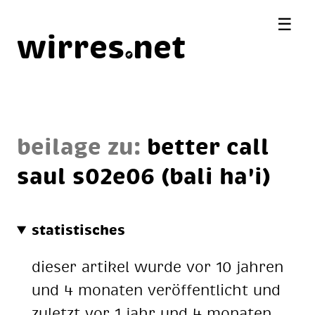
☰
wirres
net
beilage zu:
bet­ter call
saul s02e06 (ba­li ha'i)
statistisches
dieser artikel wurde vor 10 jahren
und 4 monaten veröffentlicht und
zuletzt vor 1 jahr und 4 monaten