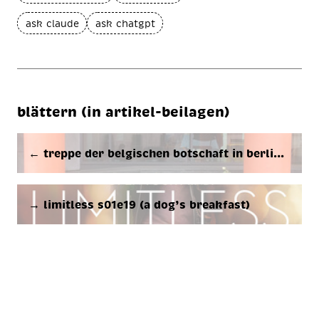
ask claude
ask chatgpt
blättern (in artikel-beilagen)
← trep­pe der bel­gi­schen bot­schaft in ber­li…
→ limitless s01e19 (a dog’s breakfast)