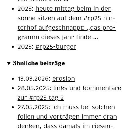
2025:
heu­te mit­tag beim in der
son­ne sit­zen auf dem #rp25 hin­
ter­hof auf­ge­schnappt: „das pro­
gramm die­ses jahr fin­de …
2025:
#rp25-burger
ähnliche beiträge
13.03.2026:
erosion
28.05.2025:
links und kommentare
zur #rp25 tag 2
27.05.2025:
ich muss bei sol­chen
fo­li­en und vor­trä­gen im­mer dran
den­ken, dass da­mals im rie­sen­