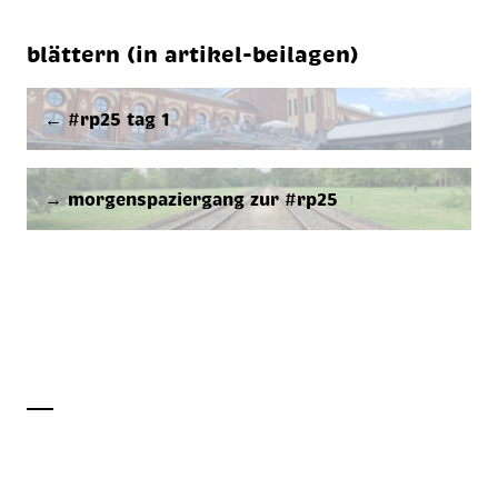
blättern (in artikel-beilagen)
← #rp25 tag 1
→ morgenspaziergang zur #rp25