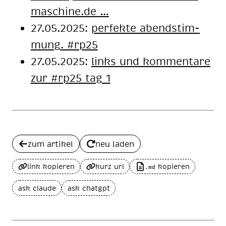
ma­schi­ne.de …
27.05.2025:
per­fek­te abend­stim­
mung. #rp25
27.05.2025:
links und kommentare
zur #rp25 tag 1
zum artikel
neu laden
link kopieren
kurz url
kopieren
.md
ask claude
ask chatgpt