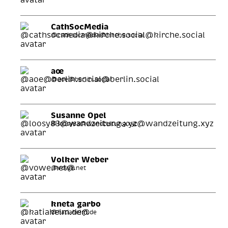
CathSocMedia
@cathsocmedia@kirche.social
aœ
@aoe@berlin.social
Susanne Opel
@loosy83@wandzeitung.xyz
Volker Weber
@vowe.net
kneta garbo
@katiakelm.de