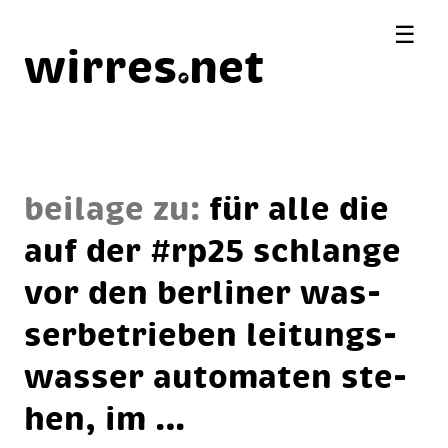
☰
wirres
net
beilage zu:
für al­le die
auf der #rp25 schlan­ge
vor den ber­li­ner was­
ser­be­trie­ben lei­tungs­
was­ser au­to­ma­ten ste­
hen, im …