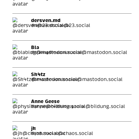
dersven.md
@dersven@23.social
Bla
@blablog@mastodon.social
Sk4tz
@Sk4tz@mastodon.social
Anne Geese
@physikanne@bildung.social
jk
@jk@chaos.social