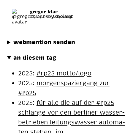
gregor klar
@gregorklar.bsky.social
webmention senden
an diesem tag
2025:
#rp25 motto/logo
2025:
morgenspaziergang zur
#rp25
2025:
für alle die auf der #rp25
schlan­ge vor den ber­li­ner was­ser­
be­trie­ben lei­tungs­was­ser au­to­ma­
ten ste­hen, im …