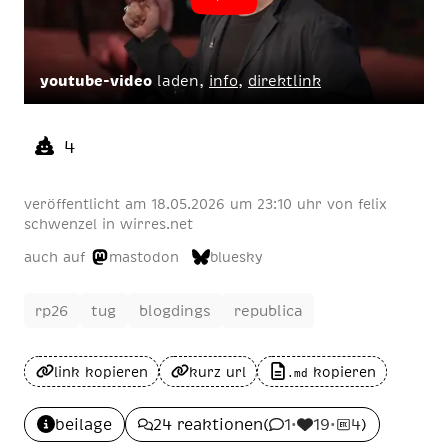
youtube-video
laden,
info
,
direktlink
4
veröffentlicht am
18
.
05
.
2026
um 23:10 uhr
von
felix
schwenzel
in
wirres.net
auch auf
mastodon
bluesky
rp26
tug
blogdings
republica
link kopieren
kurz url
kopieren
.md
beilage
24 reaktionen
(
1
•
19
•
4
)