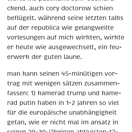
ckend. auch cory doc­to­row schien
be­flü­gelt. wäh­rend sei­ne letz­ten talks
auf der re­pu­bli­ca wie ge­lang­weil­te
vor­le­sun­gen auf mich wirk­ten, wirk­te
er heu­te wie aus­ge­wech­selt, ein feu­
er­werk der gu­ten lau­ne.
man kann sei­nen 45-mi­nü­ti­gen vor­
trag mit we­ni­gen sät­zen zu­sam­men­
fas­sen: 1) ka­me­rad trump und ka­me­
rad pu­tin ha­ben in 1-2 jah­ren so viel
für die eu­ro­päi­sche un­ab­hän­gig­keit
ge­tan, wie er nicht mal im an­satz in
sei­ner 20-30-jäh­ri­gen ak­ti­vis­ten-tä­