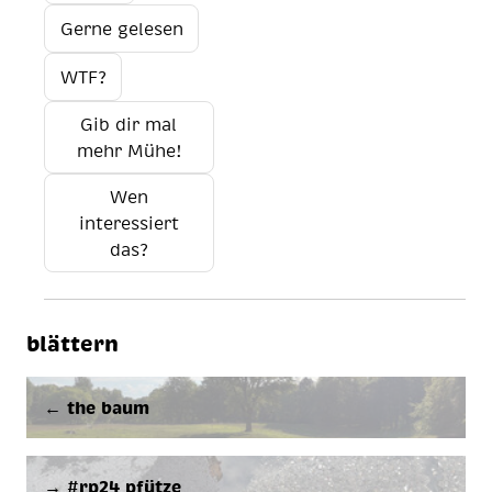
Gerne gelesen
WTF?
Gib dir mal
mehr Mühe!
Wen
interessiert
das?
blättern
← the baum
→ #rp24 pfütze