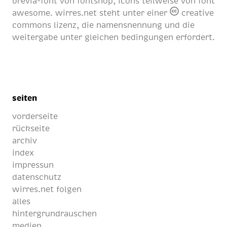
brevia-font von
fontshop
, icons teilweise von
font
awesome
. wirres.net steht unter einer
creative
commons lizenz
, die namensnennung und die
weitergabe unter gleichen bedingungen erfordert.
seiten
vorderseite
rückseite
archiv
index
impressun
datenschutz
wirres.net folgen
alles
hintergrundrauschen
medien