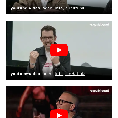
youtube-video
laden,
info
,
direktlink
youtube-video
laden,
info
,
direktlink