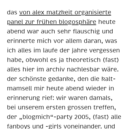
das
von alex matz­keit or­ga­ni­sier­te
pa­nel zur frü­hen blogo­sphä­re
heu­te
abend war auch sehr flau­schig und
er­in­ner­te mich vor al­lem dar­an, was
ich al­les im lau­fe der jah­re ver­ges­sen
habe, ob­wohl es ja theo­re­tisch (fast)
al­les hier im ar­chiv nach­les­bar wäre.
der schöns­te ge­dan­ke, den die kalt­
mam­sell mir heu­te abend wie­der in
er­in­ne­rung rief: wir wa­ren da­mals,
bei un­se­rem ers­ten gros­sen tref­fen,
der „blog­mich“-par­ty 2005, (fast) alle
fan­boys und -girls von­ein­an­der. und