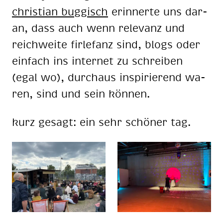
chris­ti­an bug­gisch
er­in­ner­te uns dar­
an, dass auch wenn re­le­vanz und
reich­wei­te fir­le­fanz sind, blogs oder
ein­fach ins in­ter­net zu schrei­ben
(egal wo), durch­aus in­spi­rie­rend wa­
ren, sind und sein kön­nen.
kurz ge­sagt: ein sehr schö­ner tag.