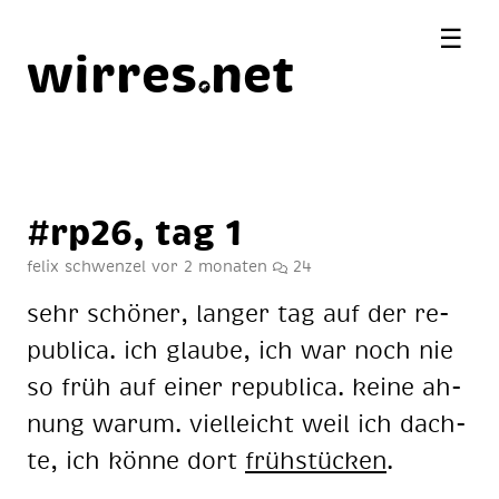
☰
wirres
net
#rp26, tag 1
felix schwenzel
vor 2 monaten
24
sehr schö­ner, lan­ger tag auf der re­
pu­bli­ca. ich glau­be, ich war noch nie
so früh auf ei­ner re­pu­bli­ca. kei­ne ah­
nung war­um. viel­leicht weil ich dach­
te, ich kön­ne dort
früh­stü­cken
.