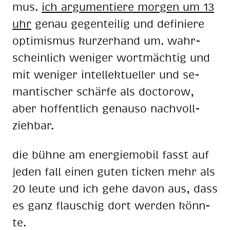
mus.
ich ar­gu­men­tie­re mor­gen um 13
uhr
ge­nau ge­gen­tei­lig und de­fi­nie­re
op­ti­mis­mus kur­zer­hand um. wahr­
schein­lich we­ni­ger wort­mäch­tig und
mit we­ni­ger in­tel­lek­tu­el­ler und se­
man­ti­scher schär­fe als doc­to­row,
aber hof­fent­lich ge­nau­so nach­voll­
zieh­bar.
die büh­ne am en­er­gie­mo­bil fasst auf
je­den fall ei­nen gu­ten ti­cken mehr als
20 leu­te und ich gehe da­von aus, dass
es ganz flau­schig dort wer­den könn­
te.