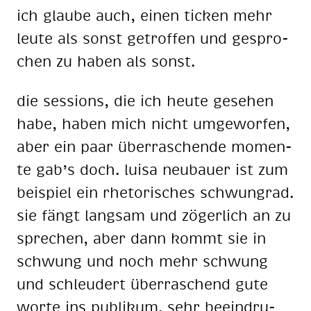
ich glau­be auch, ei­nen ti­cken mehr
leu­te als sonst ge­trof­fen und ge­spro­
chen zu ha­ben als sonst.
die ses­si­ons, die ich heu­te ge­se­hen
habe, ha­ben mich nicht um­ge­wor­fen,
aber ein paar über­ra­schen­de mo­men­
te gab’s doch. lui­sa neu­bau­er ist zum
bei­spiel ein rhe­to­ri­sches schwung­rad.
sie fängt lang­sam und zö­ger­lich an zu
spre­chen, aber dann kommt sie in
schwung und noch mehr schwung
und schleu­dert über­ra­schend gute
wor­te ins pu­bli­kum. sehr be­ein­dru­