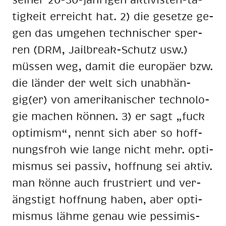
tig­keit er­reicht hat. 2) die ge­set­ze ge­
gen das um­ge­hen tech­ni­scher sper­
ren (DRM, Ja­ilb­reak-Schutz usw.)
müs­sen weg, da­mit die eu­ro­pä­er bzw.
die län­der der welt sich un­ab­hän­
gig(er) von ame­ri­ka­ni­scher tech­no­lo­
gie ma­chen kön­nen. 3) er sagt „fuck
op­ti­mism“, nennt sich aber so hoff­
nungs­froh wie lan­ge nicht mehr. op­ti­
mis­mus sei pas­siv, hoff­nung sei ak­tiv.
man kön­ne auch frus­triert und ver­
ängs­tigt hoff­nung ha­ben, aber op­ti­
mis­mus läh­me ge­nau wie pes­si­mis­