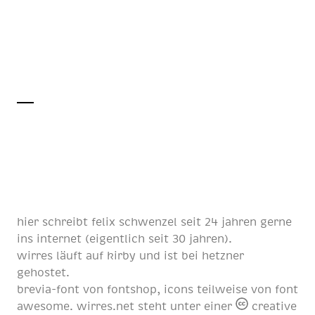
hier schreibt
felix schwenzel
seit
24 jahren
gerne
ins internet (eigentlich
seit 30 jahren
).
wirres läuft auf
kirby
und ist bei
hetzner
gehostet.
brevia-font von
fontshop
, icons teilweise von
font
awesome
. wirres.net steht unter einer
creative