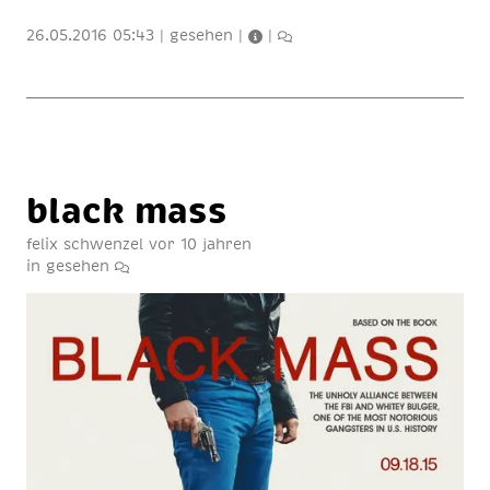
26.05.2016 05:43
|
gesehen
|
|
black mass
felix schwenzel
vor 10 jahren
in
gesehen