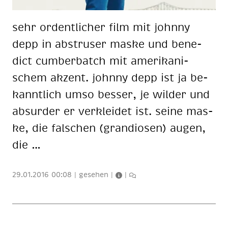
sehr or­dent­li­cher film mit john­ny
depp in ab­stru­ser mas­ke und be­ne­
dict cum­ber­batch mit ame­ri­ka­ni­
schem ak­zent. john­ny depp ist ja be­
kannt­lich umso bes­ser, je wil­der und
ab­sur­der er ver­klei­det ist. sei­ne mas­
ke, die fal­schen (gran­dio­sen) au­gen,
die …
29.01.2016 00:08
|
gesehen
|
|