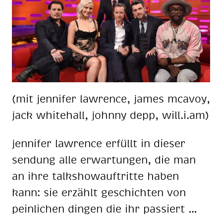
(mit jen­ni­fer law­rence, ja­mes mca­voy,
jack whi­te­hall, john­ny depp, will.i.am)
jen­ni­fer law­rence er­füllt in die­ser
sen­dung alle er­war­tun­gen, die man
an ihre talk­show­auf­trit­te ha­ben
kann: sie er­zählt ge­schich­ten von
pein­li­chen din­gen die ihr pas­siert …