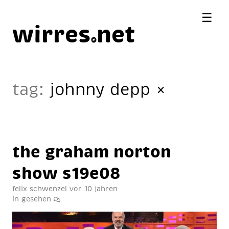
☰
wirres
net
tag:
johnny depp
×
the gra­ham nor­ton
show s19e08
felix schwenzel
vor 10 jahren
in
gesehen