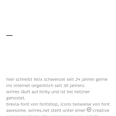
hier schreibt
felix schwenzel
seit
24 jahren
gerne
ins internet (eigentlich
seit 30 jahren
).
wirres läuft auf
kirby
und ist bei
hetzner
gehostet.
brevia-font von
fontshop
, icons teilweise von
font
awesome
. wirres.net steht unter einer
creative