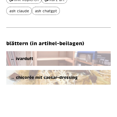
ask claude
ask chatgpt
blättern (in artikel-beilagen)
← ivarduft
→ chicorée mit caesar-dressing