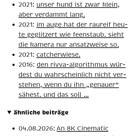
2021:
un­ser hund ist zwar klein,
aber ver­dammt lang.
2021:
im auge hat der rau­reif heu­
te ge­glit­zert wie feen­staub. sieht
die ka­me­ra nur an­satz­wei­se so.
2021:
cat­cher­wie­se.
2016:
den riv­va-al­go­rith­mus wür­
dest du wahr­schein­lich nicht ver­
ste­hen, wenn du ihn „ge­nau­er“
sä­hest. und das soll …
ähnliche beiträge
04.08.2026:
An 8K Cinematic