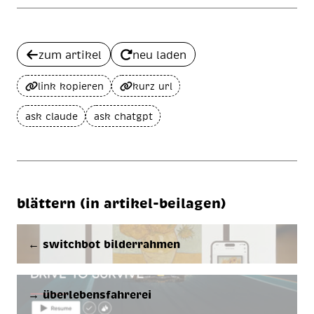
zum artikel
neu laden
link kopieren
kurz url
ask claude
ask chatgpt
blättern (in artikel-beilagen)
← switchbot bilderrahmen
→ überlebensfahrerei