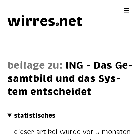
☰
wirres
net
beilage zu:
ING - Das Ge­
samt­bild und das Sys­
tem ent­schei­det
statistisches
dieser artikel wurde vor 5 monaten