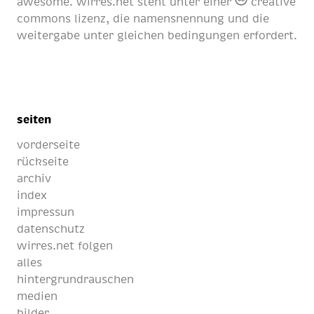
awesome
. wirres.net steht unter einer
creative
commons lizenz
, die namensnennung und die
weitergabe unter gleichen bedingungen erfordert.
seiten
vorderseite
rückseite
archiv
index
impressun
datenschutz
wirres.net folgen
alles
hintergrundrauschen
medien
bilder