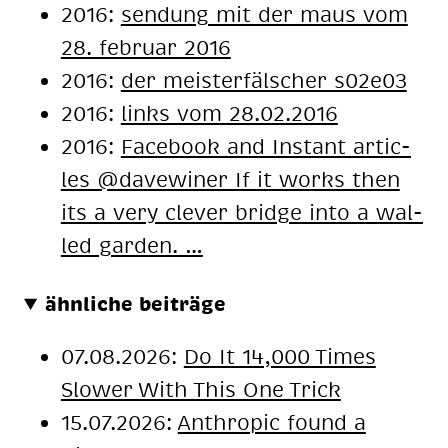
2016:
sendung mit der maus vom
28. februar 2016
2016:
der meisterfälscher s02e03
2016:
links vom 28.02.2016
2016:
Face­book and In­stant ar­tic­
les @da­ve­wi­ner If it works then
its a very cle­ver bridge into a wal­
led gar­den. …
ähnliche beiträge
07.08.2026:
Do It 14,000 Times
Slower With This One Trick
15.07.2026:
Anthropic found a