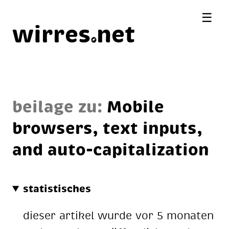
☰
wirres
net
beilage zu:
Mo­bi­le
brow­sers, text in­puts,
and au­to-ca­pi­ta­liza­ti­on
statistisches
dieser artikel wurde vor 5 monaten