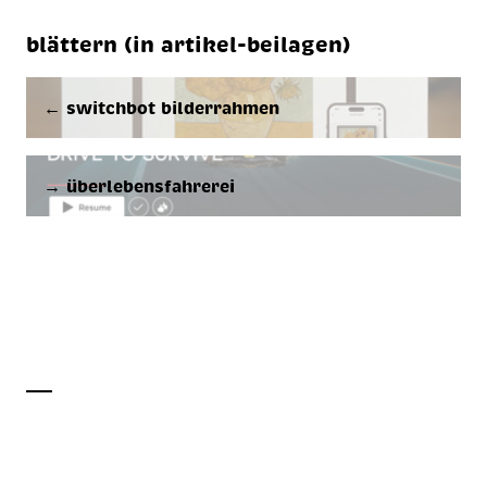
blättern (in artikel-beilagen)
← switchbot bilderrahmen
→ überlebensfahrerei