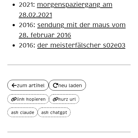
2021:
morgenspaziergang am
28.02.2021
2016:
sendung mit der maus vom
28. februar 2016
2016:
der meisterfälscher s02e03
zum artikel
neu laden
link kopieren
kurz url
ask claude
ask chatgpt