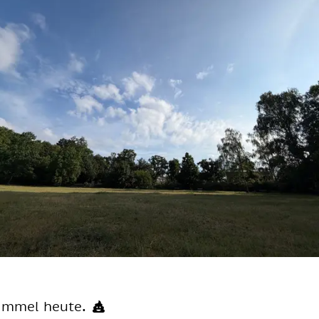
im­mel heu­te.