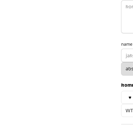
name 
kom
♥
WT