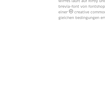
wirres läuft auf
kirby
und
brevia-font von
fontsho
einer
creative common
gleichen bedingungen er