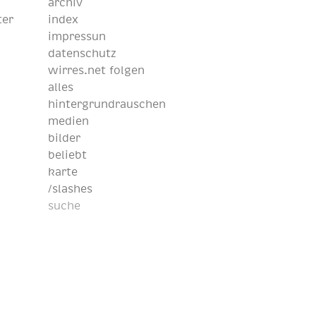
archiv
ter
index
impressun
datenschutz
wirres.net folgen
alles
hintergrundrauschen
medien
bilder
beliebt
karte
/slashes