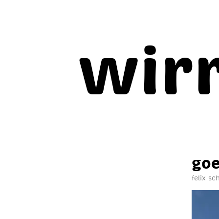
wir
goe
felix s