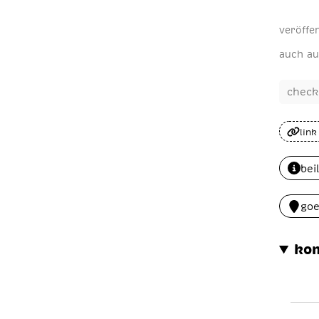
veröffe
auch au
check
link
bei
go
ko