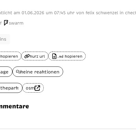
ntlicht am
01
.
06
.
2026
um 07:45 uhr
von
felix schwenzel
in
chec
f
swarm
ins
 kopieren
kurz url
kopieren
.md
lage
keine reaktionen
ethepark
osm
mmentare