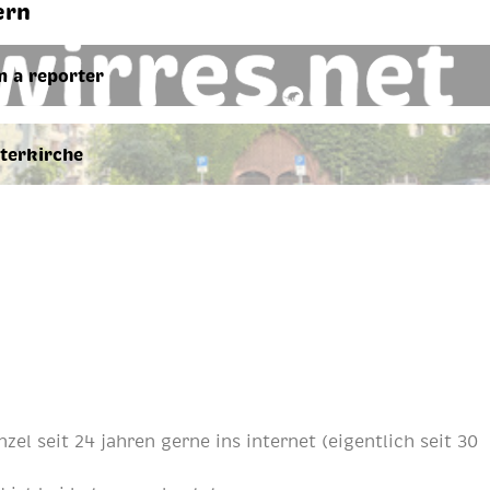
ern
m a reporter
terkirche
nzel
seit
24 jahren
gerne ins internet (eigentlich
seit 30