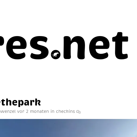
res
net
­the­park
chwenzel
vor 2 monaten
in
checkins