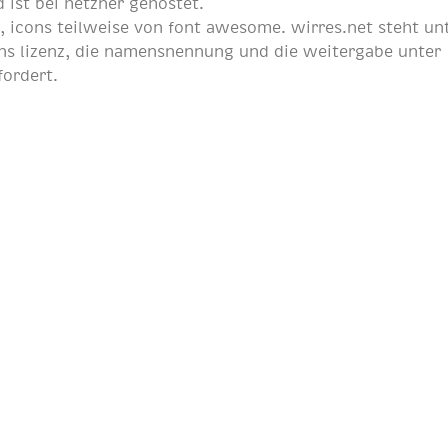
 ist bei
hetzner
gehostet.
p
, icons teilweise von
font awesome
. wirres.net steht un
s lizenz
, die namensnennung und die weitergabe unter
fordert.