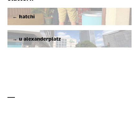
← katchi
→ u alexanderplatz