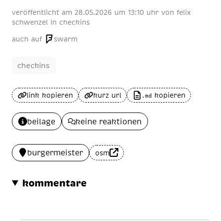
veröffentlicht am
28
.
05
.
2026
um 13:10 uhr
von
felix
schwenzel
in
checkins
auch auf
swarm
checkins
link kopieren
kurz url
kopieren
.md
beilage
keine reaktionen
burgermeister
osm
kommentare