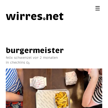
☰
wirres
net
bur­ger­meis­ter
felix schwenzel
vor 2 monaten
in
checkins