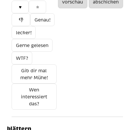
♥️
⭐
👎
Genau!
lecker!
Gerne gelesen
WTF?
Gib dir mal
mehr Mühe!
Wen
interessiert
das?
blättern