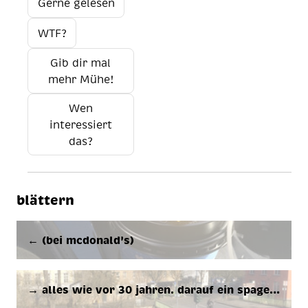
Gerne gelesen
WTF?
Gib dir mal
mehr Mühe!
Wen
interessiert
das?
blättern
← (bei mc­do­nal­d's)
→ al­les wie vor 30 jah­ren. dar­auf ein spa­ge…