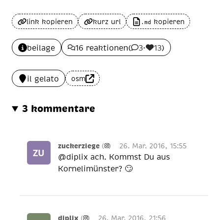
link kopieren
kurz url
kopieren
.md
beilage
16 reaktionen
(
3
•
13
)
il gelato
osm
3 kommentare
zuckerziege
(
)
26. Mar. 2016, 15:55
@diplix ach. Kommst Du aus
Kornelimünster? 🙄
diplix
(
)
26. Mar. 2016, 21:56