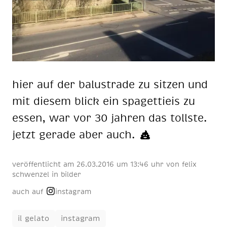
hier auf der ba­lus­tra­de zu sit­zen und
mit die­sem blick ein spa­get­ti­eis zu
es­sen, war vor 30 jah­ren das tolls­te.
jetzt ge­ra­de aber auch.
veröffentlicht am
26
.
03
.
2016
um 13:46 uhr
von
felix
schwenzel
in
bilder
auch auf
instagram
il gelato
instagram