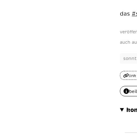
das
#
veröffe
auch au
sonnt
link
bei
ko