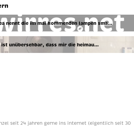
ern
ea nennt die im mai kom­men­den lam­pen sma…
ist un­über­seh­bar, dass mir die heim­au­…
nzel
seit
24 jahren
gerne ins internet (eigentlich
seit 30