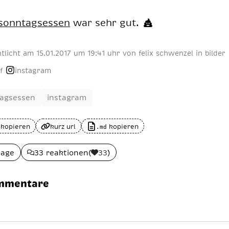
sonn­tags­es­sen
war sehr gut.
ntlicht am
15
.
01
.
2017
um 19:41 uhr
von
felix schwenzel
in
bilder
f
instagram
agsessen
instagram
 kopieren
kurz url
kopieren
.md
lage
33 reaktionen
(
33
)
mmentare