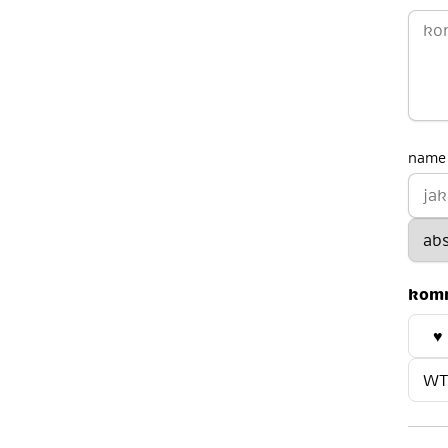
name 
kom
♥
WT