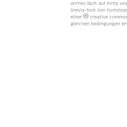
wirres läuft auf
kirby
und
brevia-font von
fontsho
einer
creative common
gleichen bedingungen er