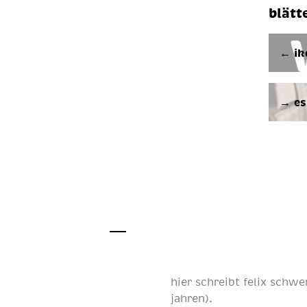
blätt
← ik
→ es 
hier schreibt
felix schwe
jahren
).