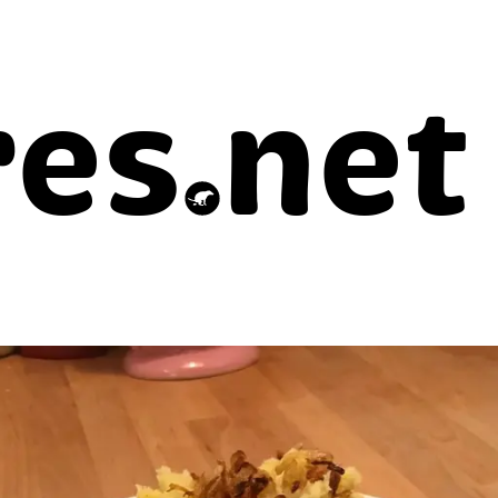
res
net