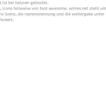
 ist bei
hetzner
gehostet.
p
, icons teilweise von
font awesome
. wirres.net steht un
s lizenz
, die namensnennung und die weitergabe unter
fordert.