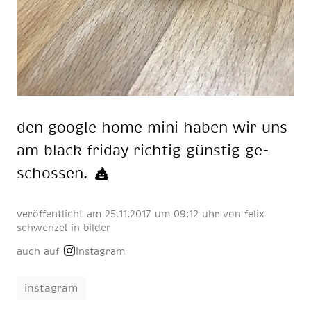
den goog­le home mini ha­ben wir uns
am black fri­day rich­tig güns­tig ge­
schos­sen.
veröffentlicht am
25
.
11
.
2017
um 09:12 uhr
von
felix
schwenzel
in
bilder
auch auf
instagram
instagram