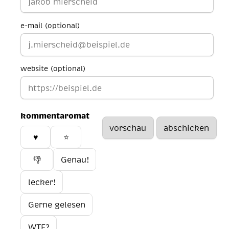
e-mail (optional)
website (optional)
kommentaromat
♥️
⭐
👎
Genau!
lecker!
Gerne gelesen
WTF?