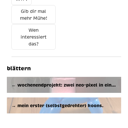
Gib dir mal
mehr Mühe!
Wen
interessiert
das?
blättern
← wo­chen­end­pro­jekt: zwei neo-pi­xel in ei­n…
→ mein ers­ter (selbst­ge­dreh­ter) ko­ons.