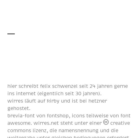
hier schreibt
felix schwenzel
seit
24 jahren
gerne
ins internet (eigentlich
seit 30 jahren
).
wirres läuft auf
kirby
und ist bei
hetzner
gehostet.
brevia-font von
fontshop
, icons teilweise von
font
awesome
. wirres.net steht unter einer
creative
commons lizenz
, die namensnennung und die
weitergabe unter gleichen bedingungen erfordert.