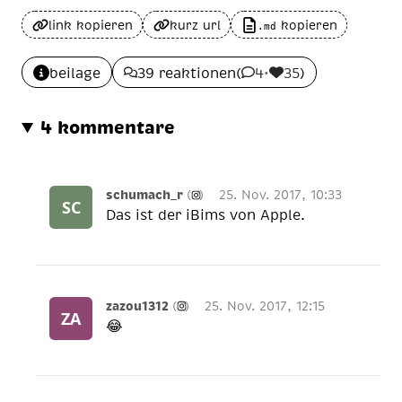
link kopieren
kurz url
kopieren
.md
beilage
39 reaktionen
(
4
•
35
)
4 kommentare
schumach_r
(
)
25. Nov. 2017, 10:33
Das ist der iBims von Apple.
zazou1312
(
)
25. Nov. 2017, 12:15
😂