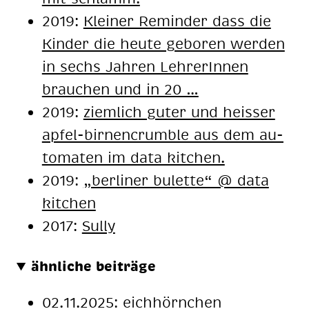
2019:
Klei­ner Re­min­der dass die
Kin­der die heu­te ge­bo­ren wer­den
in sechs Jah­ren Leh­re­rIn­nen
brau­chen und in 20 …
2019:
ziem­lich gu­ter und heis­ser
ap­fel-bir­nen­crum­ble aus dem au­
to­ma­ten im data kit­chen.
2019:
„ber­li­ner bu­let­te“ @ data
kit­chen
2017:
Sully
ähnliche beiträge
02.11.2025:
eichhörnchen