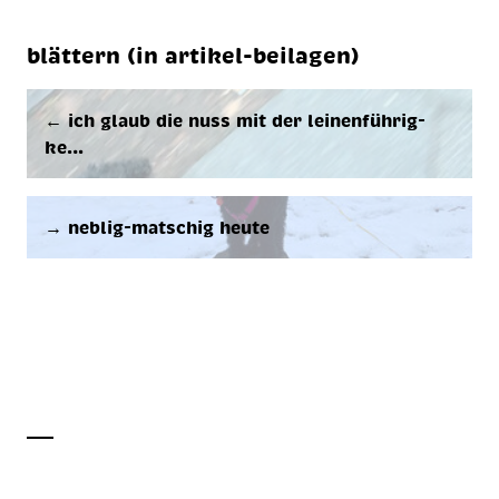
blättern (in artikel-beilagen)
← ich glaub die nuss mit der lei­nen­füh­rig­
ke…
→ neb­lig-mat­schig heu­te