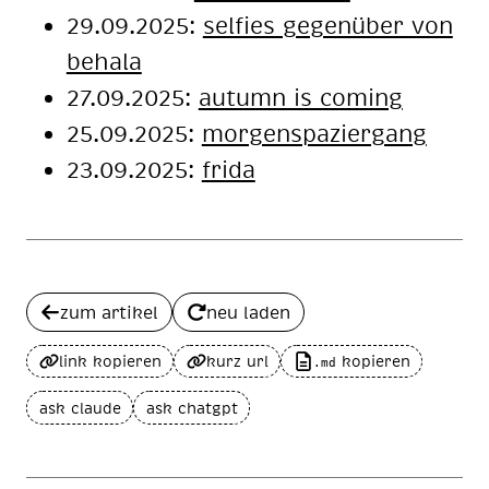
29.09.2025:
selfies gegenüber von
behala
27.09.2025:
autumn is coming
25.09.2025:
mor­gen­spa­zier­gang
23.09.2025:
frida
zum artikel
neu laden
link kopieren
kurz url
kopieren
.md
ask claude
ask chatgpt