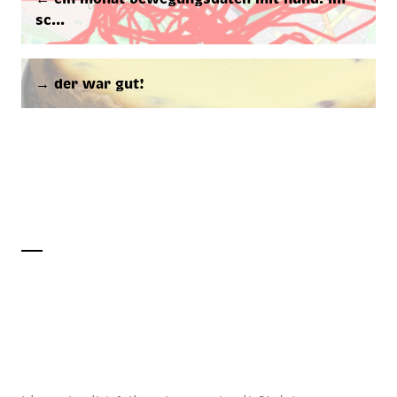
sc…
→ der war gut!