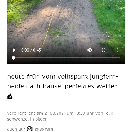
heu­te früh vom volks­park jung­fern­
hei­de nach hau­se. per­fek­tes wet­ter.
veröffentlicht am
21
.
08
.
2021
um 13:39 uhr
von
felix
schwenzel
in
bilder
auch auf
instagram