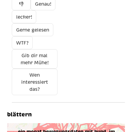
👎
Genau!
lecker!
Gerne gelesen
WTF?
Gib dir mal
mehr Mühe!
Wen
interessiert
das?
blättern
← ein mo­nat be­we­gungs­da­ten mit hund. im