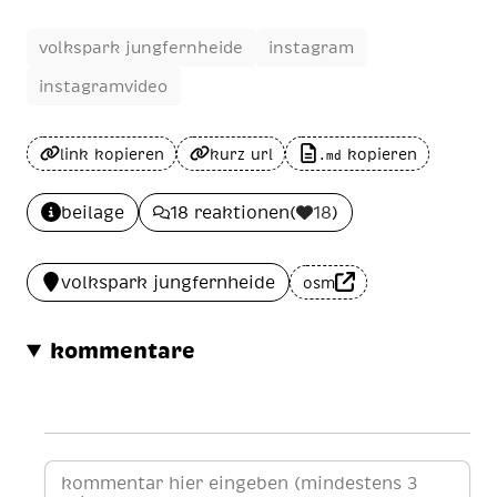
volkspark jungfernheide
instagram
instagramvideo
link kopieren
kurz url
kopieren
.md
beilage
18 reaktionen
(
18
)
volkspark jungfernheide
osm
kommentare