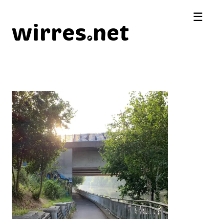
☰
wirres
net