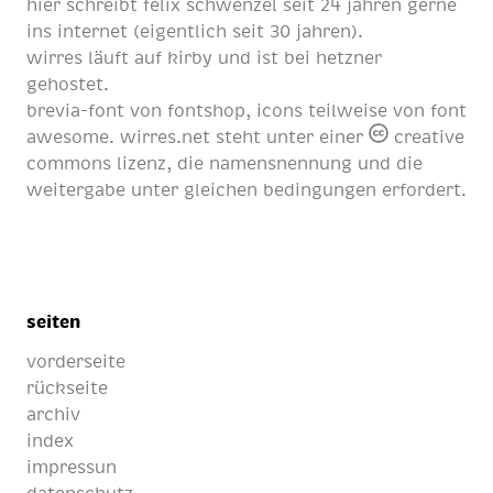
hier schreibt
felix schwenzel
seit
24 jahren
gerne
ins internet (eigentlich
seit 30 jahren
).
wirres läuft auf
kirby
und ist bei
hetzner
gehostet.
brevia-font von
fontshop
, icons teilweise von
font
awesome
. wirres.net steht unter einer
creative
commons lizenz
, die namensnennung und die
weitergabe unter gleichen bedingungen erfordert.
seiten
vorderseite
rückseite
archiv
index
impressun