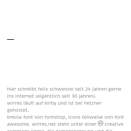
hier schreibt
felix schwenzel
seit
24 jahren
gerne
ins internet (eigentlich
seit 30 jahren
).
wirres läuft auf
kirby
und ist bei
hetzner
gehostet.
brevia-font von
fontshop
, icons teilweise von
font
awesome
. wirres.net steht unter einer
creative