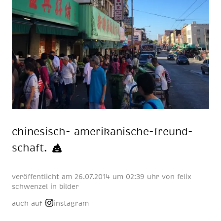
chi­ne­sisch- ame­ri­ka­ni­sche-freund­
schaft.
veröffentlicht am
26
.
07
.
2014
um 02:39 uhr
von
felix
schwenzel
in
bilder
auch auf
instagram