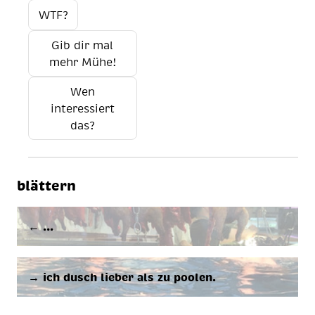
WTF?
Gib dir mal
mehr Mühe!
Wen
interessiert
das?
blättern
← …
→ ich dusch lie­ber als zu poolen.