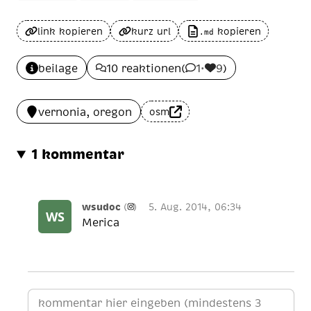
link kopieren
kurz url
kopieren
.md
beilage
10 reaktionen
(
1
•
9
)
vernonia, oregon
osm
1 kommentar
wsudoc
(
)
5. Aug. 2014, 06:34
Merica