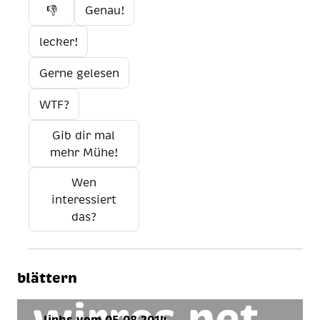
👎
Genau!
lecker!
Gerne gelesen
WTF?
Gib dir mal
mehr Mühe!
Wen
interessiert
das?
blättern
← links vom 05.08.2014