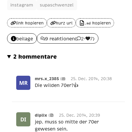
instagram
supaschwenzel
link kopieren
kurz url
kopieren
.md
beilage
9 reaktionen
(
2
•
7
)
2 kommentare
mrs.x_2385
(
)
25. Dec. 2014, 20:38
Die wilden 70er?👍
diplix
(
)
25. Dec. 2014, 20:39
jep. muss so mitte der 70er
gewesen sein.