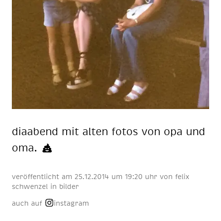
dia­abend mit al­ten fo­tos von opa und
oma.
veröffentlicht am
25
.
12
.
2014
um 19:20 uhr
von
felix
schwenzel
in
bilder
auch auf
instagram