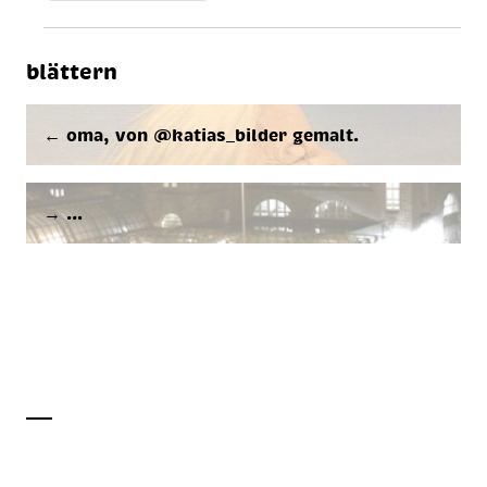
blättern
← oma, von @ka­ti­as_bil­der ge­malt.
→ …