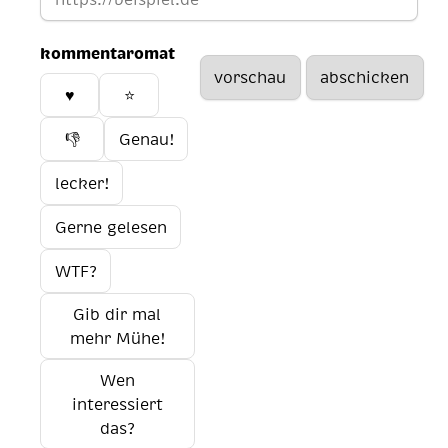
kommentaromat
♥️
⭐
👎
Genau!
lecker!
Gerne gelesen
WTF?
Gib dir mal
mehr Mühe!
Wen
interessiert
das?