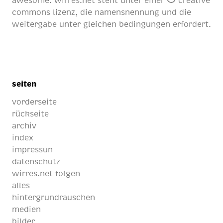
awesome
. wirres.net steht unter einer
creative
commons lizenz
, die namensnennung und die
weitergabe unter gleichen bedingungen erfordert.
seiten
vorderseite
rückseite
archiv
index
impressun
datenschutz
wirres.net folgen
alles
hintergrundrauschen
medien
bilder