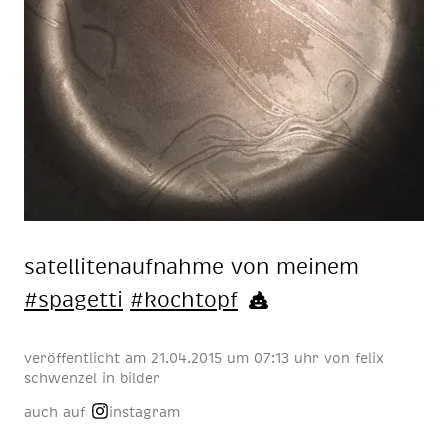
sa­tel­li­ten­auf­nah­me von mei­nem
#spa­get­ti
#koch­topf
veröffentlicht am
21
.
04
.
2015
um 07:13 uhr
von
felix
schwenzel
in
bilder
auch auf
instagram