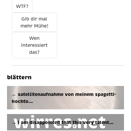
WTF?
Gib dir mal
mehr Mühe!
Wen
interessiert
das?
blättern
← satellitenaufnahme von meinem spagetti-
kochto…
→ I am di­s­ap­poin­ted that this very ta­len­t…