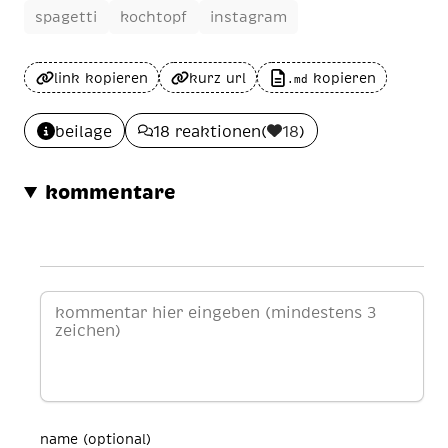
spagetti
kochtopf
instagram
link kopieren
kurz url
kopieren
.md
beilage
18 reaktionen
(
18
)
kommentare
name (optional)