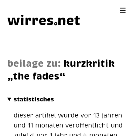
☰
wirres
net
beilage zu:
kurz­kri­tik
„the fa­des“
statistisches
dieser artikel wurde vor 13 jahren
und 11 monaten veröffentlicht und
zuletzt vor 1 jahr und 4 monaten