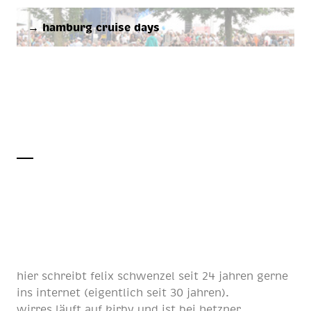
→ hamburg cruise days
hier schreibt
felix schwenzel
seit
24 jahren
gerne
ins internet (eigentlich
seit 30 jahren
).
wirres läuft auf
kirby
und ist bei
hetzner