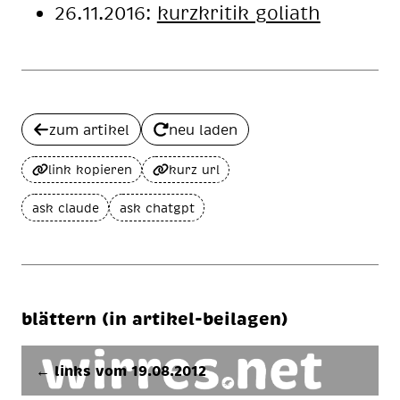
26.11.2016:
kurzkritik goliath
zum artikel
neu laden
link kopieren
kurz url
ask claude
ask chatgpt
blättern (in artikel-beilagen)
← links vom 19.08.2012