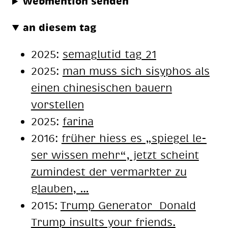
webmention senden
an diesem tag
2025:
semaglutid tag 21
2025:
man muss sich sisyphos als
einen chinesischen bauern
vorstellen
2025:
farina
2016:
frü­her hiess es „spie­gel le­
ser wis­sen mehr“, jetzt scheint
zu­min­dest der ver­mark­ter zu
glau­ben, …
2015:
Trump Ge­ne­ra­tor Do­nald
Trump in­sults your fri­ends.