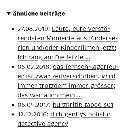
ähnliche beiträge
27.08.2019:
Leute, eure ver­stö­
rends­ten Momente aus Kin­der­se­
ri­en und/oder Kin­der­fil­men jetzt!
Ich fang an: Die letzte …
06.02.2018:
das fern­seh-la­ger­feu­
er ist zwar zeit­ver­scho­ben, wird
im­mer trotz­dem im­mer grös­ser;
das war auch mein …
06.04.2017:
kurzkritik taboo s01
12.12.2016:
dirk gentlys holistic
detective agency