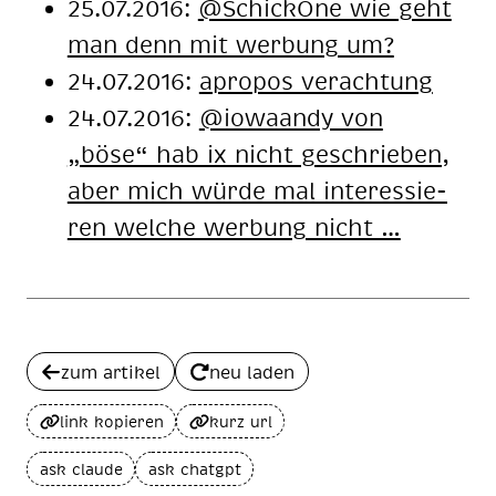
25.07.2016:
@SchickOne wie geht
man denn mit wer­bung um?
24.07.2016:
apropos verachtung
24.07.2016:
@io­wa­an­dy von
„böse“ hab ix nicht ge­schrie­ben,
aber mich wür­de mal in­ter­es­sie­
ren wel­che wer­bung nicht …
zum artikel
neu laden
link kopieren
kurz url
ask claude
ask chatgpt