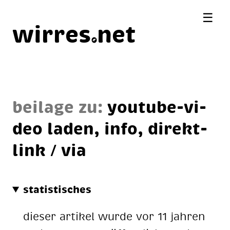
☰
wirres
net
beilage zu:
you­tube-vi­
deo la­den, in­fo, di­rekt­
link / via
statistisches
dieser artikel wurde vor 11 jahren