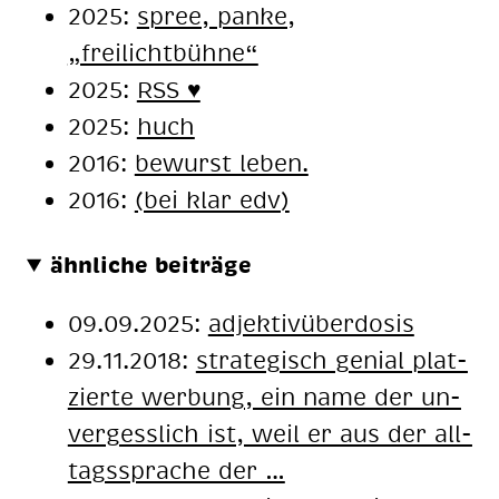
2025:
spree, panke,
„freilichtbühne“
2025:
RSS ♥️
2025:
huch
2016:
be­wurst le­ben.
2016:
(bei klar edv)
ähnliche beiträge
09.09.2025:
adjektivüberdosis
29.11.2018:
stra­te­gisch ge­ni­al plat­
zier­te wer­bung, ein name der un­
ver­gess­lich ist, weil er aus der all­
tags­spra­che der …