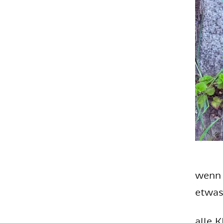
wenn 
et­was
alle K