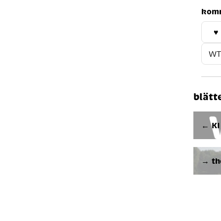
kom
♥
WT
blätt
← KI
→ th