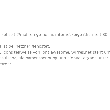
nzel
seit
24 jahren
gerne ins internet (eigentlich
seit 30
 ist bei
hetzner
gehostet.
p
, icons teilweise von
font awesome
. wirres.net steht un
s lizenz
, die namensnennung und die weitergabe unter
fordert.