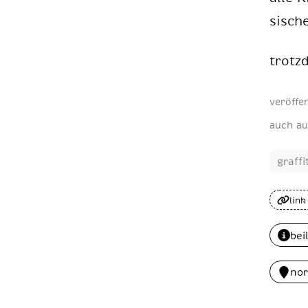
si­sch
trotz­
veröffe
auch au
graffi
link
bei
nor