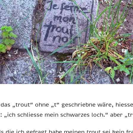
das „trout“ ohne „t“ ge­schrieb­ne wäre, hies­se
: „ich schlies­se mein schwar­zes loch.“ aber „t
Is die ich ge­fragt habe mei­nen
trout
sei kein fr