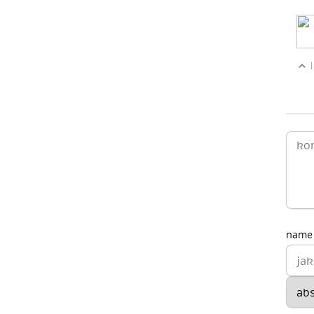
|
name 