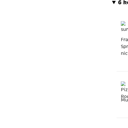
6 
Fr
Sp
nic
Mut