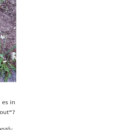
 es in
rout“?
an­zö­