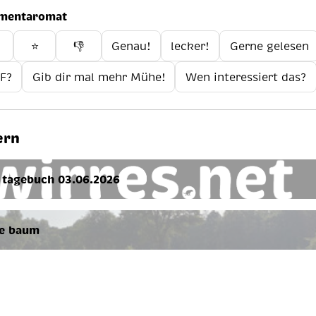
mentaromat
️
⭐
👎
Genau!
lecker!
Gerne gelesen
F?
Gib dir mal mehr Mühe!
Wen interessiert das?
ern
 tagebuch 03.06.2026
e baum