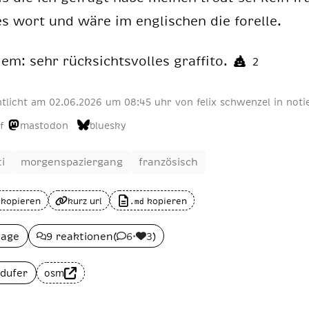
es wort und wäre im eng­li­schen die fo­rel­le.
dem: sehr rück­sichts­vol­les graf­fi­to.
2
ntlicht am
02
.
06
.
2026
um 08:45 uhr
von
felix schwenzel
in
noti
f
mastodon
bluesky
ti
morgenspaziergang
französisch
 kopieren
kurz url
kopieren
.md
lage
9 reaktionen
(
6
•
3
)
dufer
osm