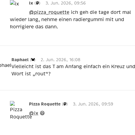
ix
(
)
3. Jun. 2026, 09:56
@
pizza_roquette
ich geh die tage dort mal
wieder lang, nehme einen radiergummi mit und
korrigiere das dann.
Raphael
(
)
2. Jun. 2026, 16:08
Vielleicht ist das T am Anfang einfach ein Kreuz un
Wort ist „rout“?
Pizza Roquette
(
)
3. Jun. 2026, 09:59
@
ix
😄