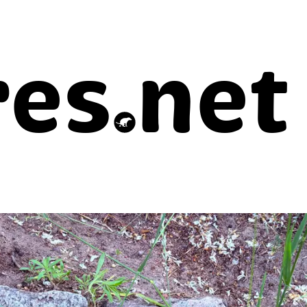
res
net