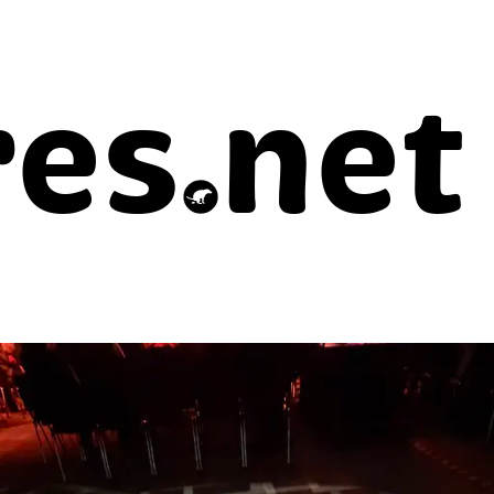
res
net