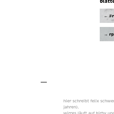
blätt
← #r
→ rp
hier schreibt
felix schwe
jahren
).
wirres läuft auf
kirby
und