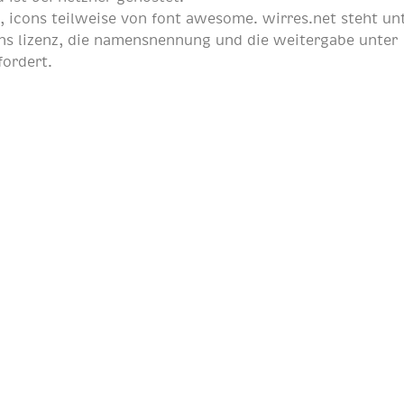
p
, icons teilweise von
font awesome
. wirres.net steht un
s lizenz
, die namensnennung und die weitergabe unter
fordert.