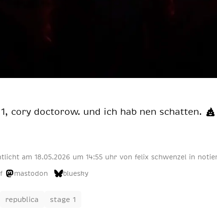
1, cory doc­to­row. und ich hab nen schat­ten.
6
ntlicht am
18
.
05
.
2026
um 14:55 uhr
von
felix schwenzel
in
notie
f
mastodon
bluesky
republica
stage 1