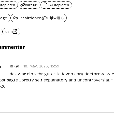
 kopieren
kurz url
kopieren
.md
lage
6 reaktionen
(
1
•
4
•
1
)
osm
kommentar
ix
(
)
18. May. 2026, 15:59
das war ein sehr guter talk von cory doctorow. wie
bst sagte „pretty self explanatory and uncontroversial.“
p26