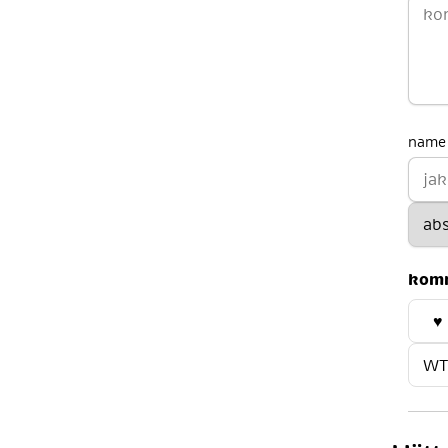
name 
kom
♥
WT