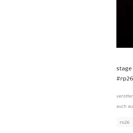
stage 
#rp2
veröffe
auch au
ro26