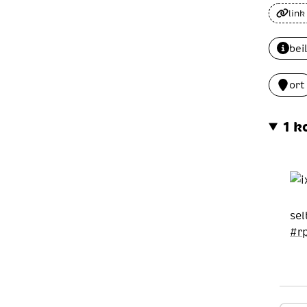
link
bei
ort
1 
sel
#
r