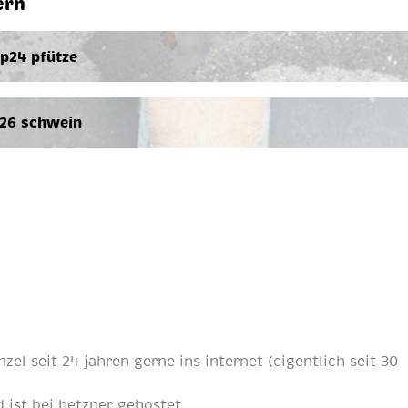
ern
p24 pfütze
26 schwein
nzel
seit
24 jahren
gerne ins internet (eigentlich
seit 30
 ist bei
hetzner
gehostet.