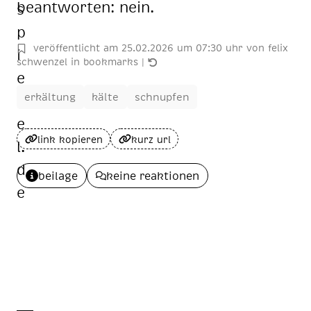
be­ant­wor­ten: nein.
veröffentlicht am
25
.
02
.
2026
um 07:30 uhr
von
felix
schwenzel
in
bookmarks
|
erkältung
kälte
schnupfen
link kopieren
kurz url
beilage
keine reaktionen