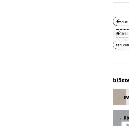
zum
link
ask cl
blätt
← sw
→ üb