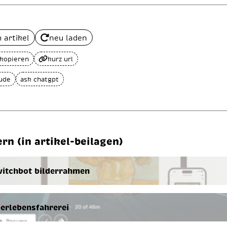
 artikel
neu laden
 kopieren
kurz url
aude
ask chatgpt
ern (in artikel-beilagen)
itchbot bilderrahmen
erlebensfahrerei