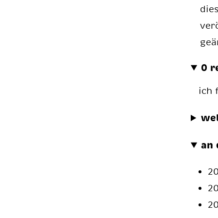
die
ver
geä
0 r
ich
we
an 
2
2
2