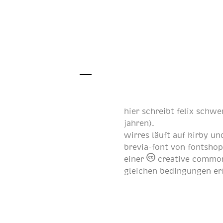
hier schreibt
felix schwe
jahren
).
wirres läuft auf
kirby
und
brevia-font von
fontsho
einer
creative common
gleichen bedingungen er