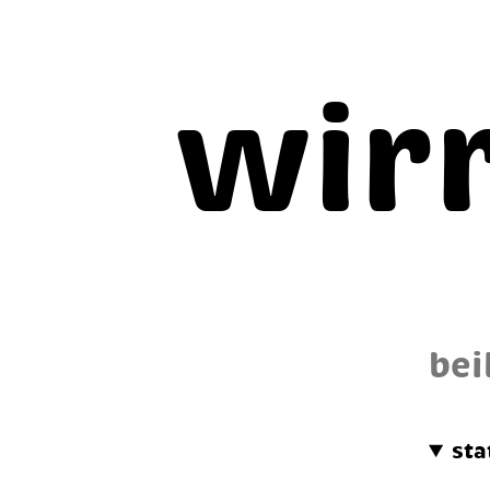
wir
bei
sta