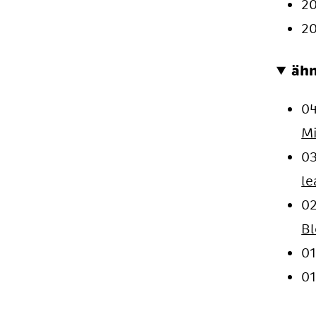
2
2
ähn
0
M
0
le
0
B
01
01