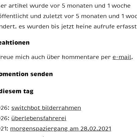
ser artikel wurde vor 5 monaten und 1 woche
öffentlicht und zuletzt vor 5 monaten und 1 wo
ndert. es wurden bis jetzt keine aufrufe erfasst
eaktionen
 freue mich auch über kommentare per
e-mail
.
bmention senden
diesem tag
026:
switchbot bilderrahmen
026:
überlebensfahrerei
021:
morgenspaziergang am 28.02.2021