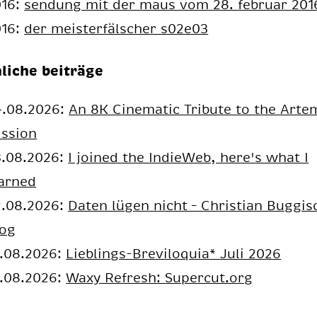
016:
sendung mit der maus vom 28. februar 201
016:
der meisterfälscher s02e03
liche beiträge
4.08.2026:
An 8K Cinematic Tribute to the Artem
ission
3.08.2026:
I joined the IndieWeb, here's what I
arned
2.08.2026:
Daten lügen nicht – Christian Buggis
log
.08.2026:
Lieblings-Breviloquia* Juli 2026
.08.2026:
Waxy Refresh: Supercut.org