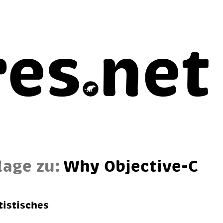
res
net
lage zu:
Why Ob­jec­ti­ve-C
tistisches