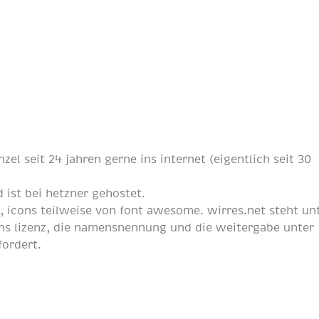
nzel
seit
24 jahren
gerne ins internet (eigentlich
seit 30
 ist bei
hetzner
gehostet.
p
, icons teilweise von
font awesome
. wirres.net steht un
s lizenz
, die namensnennung und die weitergabe unter
fordert.